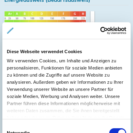
287,60 kWh / (m²*a)
Endenergiebedarf
Diese Webseite verwendet Cookies
Wir verwenden Cookies, um Inhalte und Anzeigen zu
personalisieren, Funktionen für soziale Medien anbieten
Weitere Informationen
zu können und die Zugriffe auf unsere Website zu
analysieren. Außerdem geben wir Informationen zu Ihrer
Wesentlicher Energieträger
GAS
Verwendung unserer Website an unsere Partner für
soziale Medien, Werbung und Analysen weiter. Unsere
Energieausweis gültig bis
2028-08-02
Partner führen diese Informationen möglicherweise mit
Energieausweis Jahrgang
ab dem 1.5.2014
weiteren Daten zusammen, die Sie ihnen bereitgestellt
Energieausweis Werteklasse
H
haben oder die sie im Rahmen Ihrer Nutzung der Dienste
gesammelt haben.
Energieausweis Baujahr
1902
Einwilligungsauswahl
Notwendig