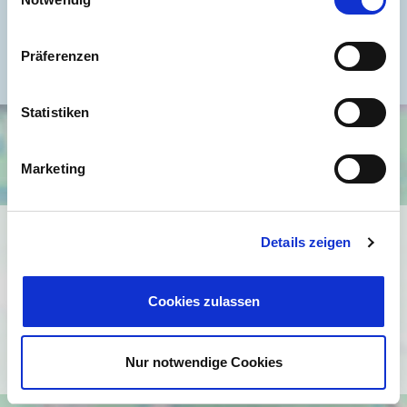
Heizung
Etagenheizung
Befeuerung
Gas
Präferenzen
Statistiken
Marketing
Ich bin damit einverstanden, dass mir Karten von Google
Details zeigen
angezeigt werden. Es gelten die
Datenschutzbedingungen von Google
Cookies zulassen
(
https://policies.google.com/privacy
).
Ich bin einverstanden
Nur notwendige Cookies