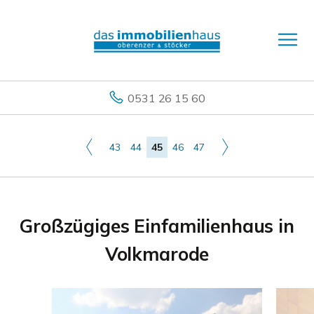
0531 26 15 60
43
44
45
46
47
Großzügiges Einfamilienhaus in
Volkmarode