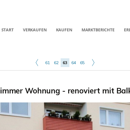
START
VERKAUFEN
KAUFEN
MARKTBERICHTE
ER
61
62
63
64
65
Zimmer Wohnung - renoviert mit Bal