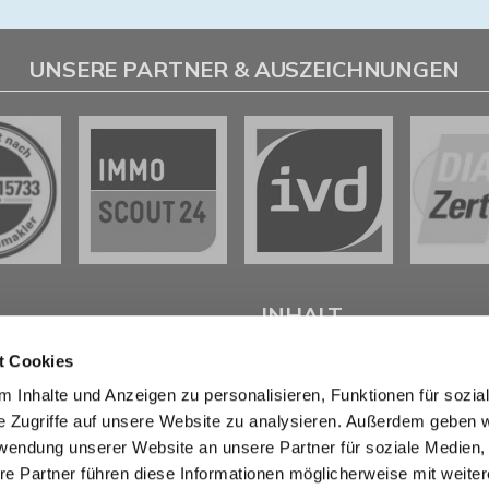
UNSERE PARTNER & AUSZEICHNUNGEN
L
INHALT
t Cookies
tenter
Immobilienmakler in
Start
 Inhalte und Anzeigen zu personalisieren, Funktionen für sozia
weig
stehen wir Ihnen beim
Verkaufen
e Zugriffe auf unsere Website zu analysieren. Außerdem geben w
d bei der Vermietung Ihrer
Kaufen
ur Seite.
Marktberichte
rwendung unserer Website an unsere Partner für soziale Medien
Erbimmobilien
re Partner führen diese Informationen möglicherweise mit weite
sendem Fachwissen und lokaler
Wissen