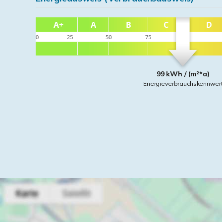
99 kWh / (m²*a)
Energieverbrauchskennwer