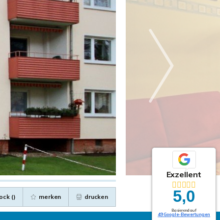
Exzellent
5,0
ock (
)
merken
drucken
Basierend auf
49 Google-Bewertungen