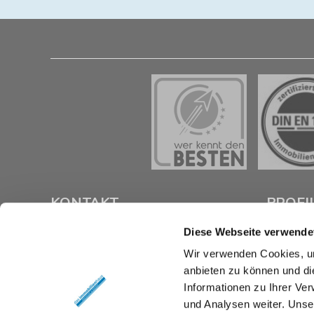
KONTAKT
PROFI
Diese Webseite verwende
das immobilienhaus oberenzer &
Als kompe
Wir verwenden Cookies, um
stöcker gmbh & co kg
Braunsch
anbieten zu können und di
Langer Hof 2d
Verkauf un
38100 Braunschweig
Immobilie z
Informationen zu Ihrer Ve
und Analysen weiter. Unse
Tel.:
0531 26 15 60
Mit umfas