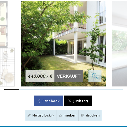
440.000,- €
VERKAUFT
Facebook
(Twitter)
Notizblock (
)
merken
drucken