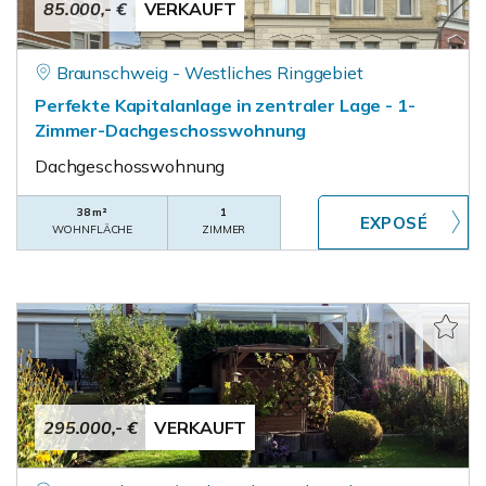
85.000,- €
VERKAUFT
Braunschweig - Westliches Ringgebiet
Perfekte Kapitalanlage in zentraler Lage - 1-
Zimmer-Dachgeschosswohnung
Dachgeschosswohnung
38 m²
1
WOHNFLÄCHE
ZIMMER
295.000,- €
VERKAUFT