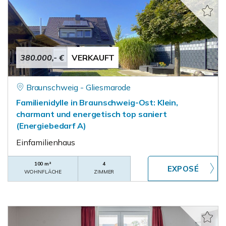
380.000,- €
VERKAUFT
Braunschweig - Gliesmarode
Familienidylle in Braunschweig-Ost: Klein,
charmant und energetisch top saniert
(Energiebedarf A)
Einfamilienhaus
100 m²
4
WOHNFLÄCHE
ZIMMER