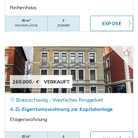
Reihenhaus
83 m²
3
WOHNFLÄCHE
ZIMMER
160.000,- €
VERKAUFT
Braunschweig - Westliches Ringgebiet
4-Zi.-Eigentumswohnung zur Kapitalanlage
Etagenwohnung
82 m²
4