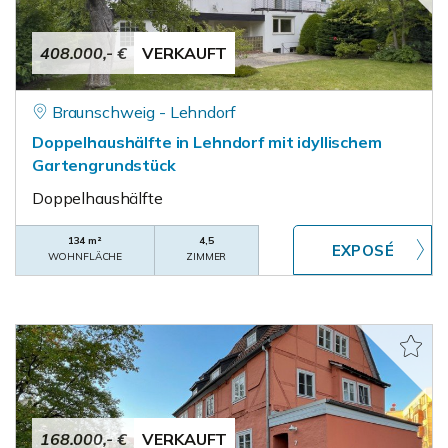
408.000,- €
VERKAUFT
Braunschweig - Lehndorf
Doppelhaushälfte in Lehndorf mit idyllischem
Gartengrundstück
Doppelhaushälfte
134 m²
4,5
WOHNFLÄCHE
ZIMMER
168.000,- €
VERKAUFT