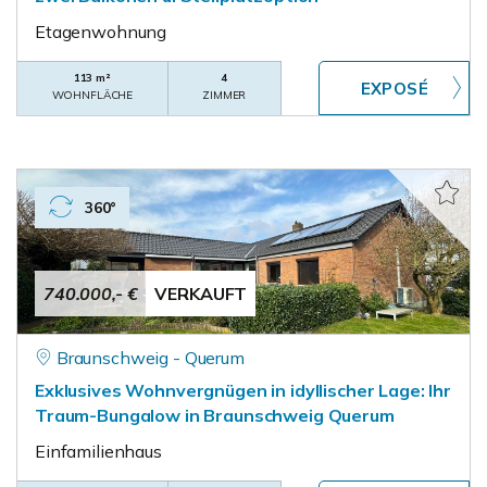
Etagenwohnung
113 m²
4
WOHNFLÄCHE
ZIMMER
360°
740.000,- €
VERKAUFT
Braunschweig - Querum
Exklusives Wohnvergnügen in idyllischer Lage: Ihr
Traum-Bungalow in Braunschweig Querum
Einfamilienhaus