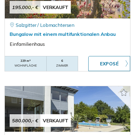
195.000,- €
VERKAUFT
Salzgitter / Lobmachtersen
Bungalow mit einem multifunktionalen Anbau
Einfamilienhaus
229 m²
6
WOHNFLÄCHE
ZIMMER
580.000,- €
VERKAUFT