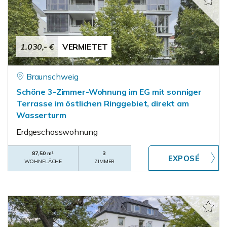
1.030,- €
VERMIETET
Braunschweig
Schöne 3-Zimmer-Wohnung im EG mit sonniger
Terrasse im östlichen Ringgebiet, direkt am
Wasserturm
Erdgeschosswohnung
87,50 m²
3
WOHNFLÄCHE
ZIMMER