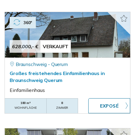
360°
628.000,- €
VERKAUFT
Braunschweig - Querum
Großes freistehendes Einfamilienhaus in
Braunschweig Querum
Einfamilienhaus
180 m²
8
WOHNFLÄCHE
ZIMMER