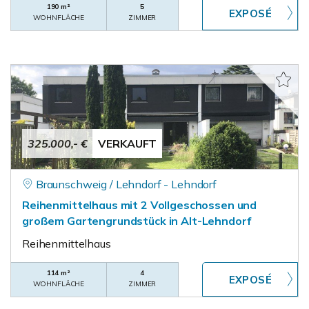
190 m²
5
WOHNFLÄCHE
ZIMMER
325.000,- €
VERKAUFT
Braunschweig / Lehndorf - Lehndorf
Reihenmittelhaus mit 2 Vollgeschossen und
großem Gartengrundstück in Alt-Lehndorf
Reihenmittelhaus
114 m²
4
WOHNFLÄCHE
ZIMMER