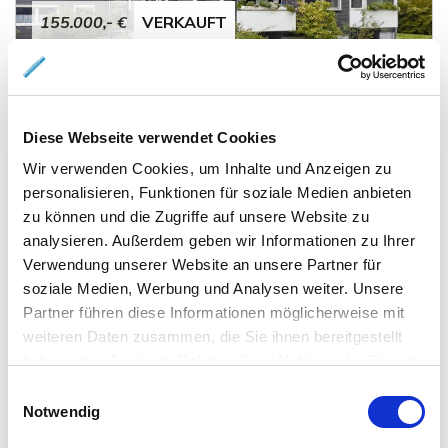
155.000,- €
VERKAUFT
Braunschweig / Querum - Querum
2-Zi.-Eigentumswohnung in Querum -
Schunterauennähe
Diese Webseite verwendet Cookies
Etagenwohnung
Wir verwenden Cookies, um Inhalte und Anzeigen zu
personalisieren, Funktionen für soziale Medien anbieten
63 m²
2
zu können und die Zugriffe auf unsere Website zu
WOHNFLÄCHE
ZIMMER
analysieren. Außerdem geben wir Informationen zu Ihrer
Verwendung unserer Website an unsere Partner für
soziale Medien, Werbung und Analysen weiter. Unsere
Partner führen diese Informationen möglicherweise mit
weiteren Daten zusammen, die Sie ihnen bereitgestellt
haben oder die sie im Rahmen Ihrer Nutzung der Dienste
gesammelt haben.
Einwilligungsauswahl
458.000,- €
VERKAUFT
Notwendig