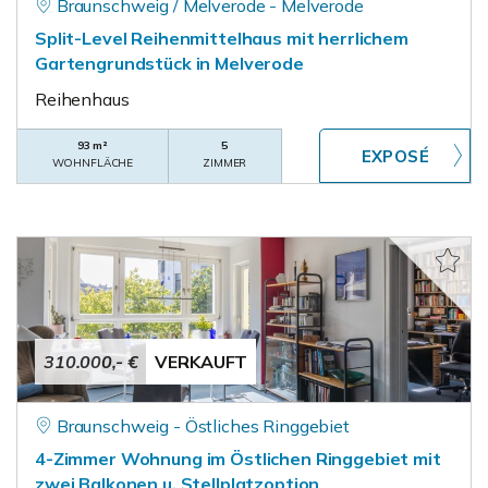
Braunschweig / Melverode - Melverode
Split-Level Reihenmittelhaus mit herrlichem
Gartengrundstück in Melverode
Reihenhaus
93 m²
5
WOHNFLÄCHE
ZIMMER
310.000,- €
VERKAUFT
Braunschweig - Östliches Ringgebiet
4-Zimmer Wohnung im Östlichen Ringgebiet mit
zwei Balkonen u. Stellplatzoption