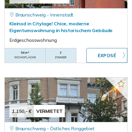
Braunschweig - Innenstadt
Kleinod in Citylage! Chice, moderne
Eigentumswohnung in historischem Gebäude
Erdgeschosswohnung
54 m²
2
WOHNFLÄCHE
ZIMMER
1.150,- €
VERMIETET
Braunschweig - Östliches Ringgebiet