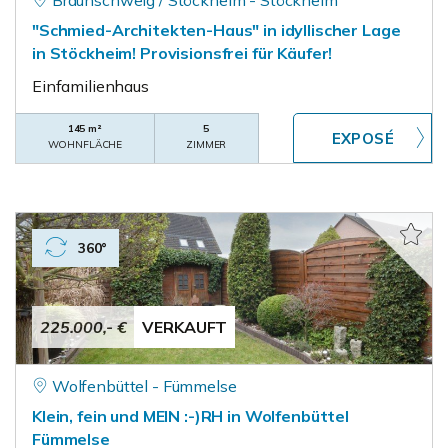
Braunschweig / Stöckheim - Stöckheim
"Schmied-Architekten-Haus" in idyllischer Lage
in Stöckheim! Provisionsfrei für Käufer!
Einfamilienhaus
145 m²
5
WOHNFLÄCHE
ZIMMER
360°
225.000,- €
VERKAUFT
Wolfenbüttel - Fümmelse
Klein, fein und MEIN :-)RH in Wolfenbüttel
Fümmelse