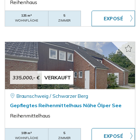
Reihenhaus
125 m²
5
WOHNFLÄCHE
ZIMMER
335.000,- €
VERKAUFT
Braunschweig / Schwarzer Berg
Gepflegtes Reihenmittelhaus Nähe Ölper See
Reihenmittelhaus
109 m²
5
WOHNFLÄCHE
ZIMMER