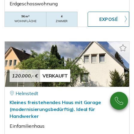
Erdgeschosswohnung
96 m²
4
WOHNFLÄCHE
ZIMMER
120.000,- €
VERKAUFT
Helmstedt
Kleines freistehendes Haus mit Garage
(modernisierungsbedürftig). Ideal für
Handwerker
Einfamilienhaus