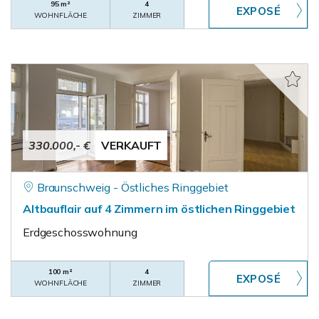
95 m²
4
WOHNFLÄCHE
ZIMMER
330.000,- €
VERKAUFT
Braunschweig - Östliches Ringgebiet
Altbauflair auf 4 Zimmern im östlichen Ringgebiet
Erdgeschosswohnung
100 m²
4
WOHNFLÄCHE
ZIMMER