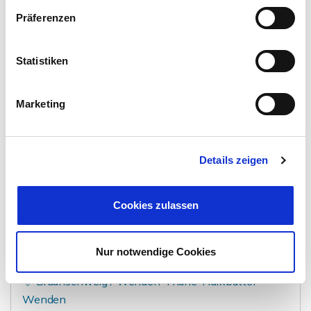
Salzgitter / Thiede
Präferenzen
Moderne, elegante Doppelhaushälfte in Thiede
am Waldrand
Statistiken
Doppelhaushälfte
Marketing
154 m²
6
WOHNFLÄCHE
ZIMMER
Details zeigen
Cookies zulassen
420.000,- €
VERKAUFT
Nur notwendige Cookies
Braunschweig / Wenden-Thune-Harxbüttel -
Wenden