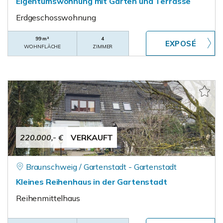
Eigentumswohnung mit Garten und Terrasse
Erdgeschosswohnung
99 m²
4
WOHNFLÄCHE
ZIMMER
220.000,- €
VERKAUFT
Braunschweig / Gartenstadt - Gartenstadt
Kleines Reihenhaus in der Gartenstadt
Reihenmittelhaus