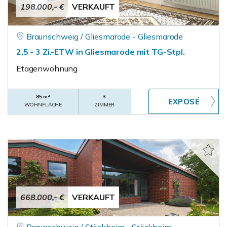
198.000,- €
VERKAUFT
Braunschweig / Gliesmarode - Gliesmarode
2,5 - 3 Zi.-ETW in Gliesmarode mit TG-Stpl.
Etagenwohnung
85 m²
3
WOHNFLÄCHE
ZIMMER
668.000,- €
VERKAUFT