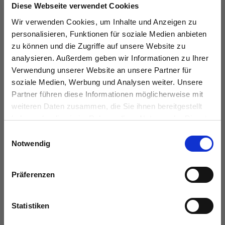
Diese Webseite verwendet Cookies
Wir verwenden Cookies, um Inhalte und Anzeigen zu
personalisieren, Funktionen für soziale Medien anbieten
KONTAKT
zu können und die Zugriffe auf unsere Website zu
analysieren. Außerdem geben wir Informationen zu Ihrer
das immobilienhaus oberenzer & stöcker gmbh &
Verwendung unserer Website an unsere Partner für
co kg
soziale Medien, Werbung und Analysen weiter. Unsere
Langer Hof 2d
Partner führen diese Informationen möglicherweise mit
38100 Braunschweig
weiteren Daten zusammen, die Sie ihnen bereitgestellt
haben oder die sie im Rahmen Ihrer Nutzung der Dienste
gesammelt haben.
Tel.:
0531 26 15 60
Einwilligungsauswahl
Notwendig
Fax:
0531 26 15 619
E-Mail:
vertrieb@das-immobilienhaus.de
Präferenzen
Web:
www.das-immobilienhaus.de
Statistiken
PROFIL