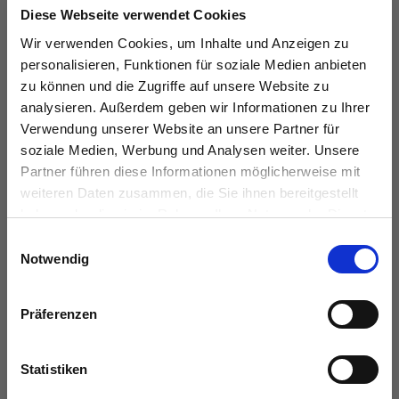
Diese Webseite verwendet Cookies
Wir verwenden Cookies, um Inhalte und Anzeigen zu
personalisieren, Funktionen für soziale Medien anbieten
KONTAKT
zu können und die Zugriffe auf unsere Website zu
analysieren. Außerdem geben wir Informationen zu Ihrer
das immobilienhaus oberenzer & stöcker gmbh &
Verwendung unserer Website an unsere Partner für
co kg
soziale Medien, Werbung und Analysen weiter. Unsere
Partner führen diese Informationen möglicherweise mit
Langer Hof 2d
weiteren Daten zusammen, die Sie ihnen bereitgestellt
38100 Braunschweig
haben oder die sie im Rahmen Ihrer Nutzung der Dienste
gesammelt haben.
Einwilligungsauswahl
Tel.:
0531 26 15 60
Notwendig
Fax:
0531 26 15 619
E-Mail:
vertrieb@das-immobilienhaus.de
Präferenzen
Web:
www.das-immobilienhaus.de
Statistiken