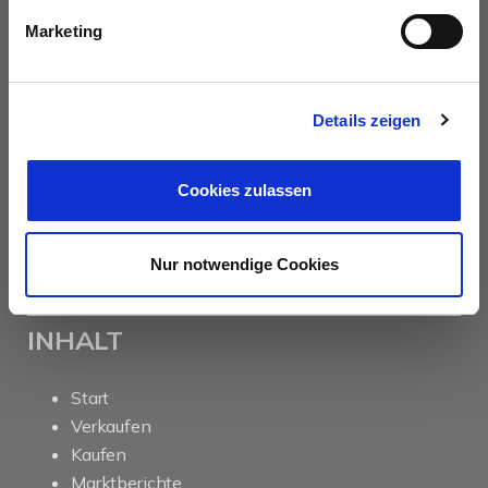
PROFIL
Marketing
Als kompetenter
Immobilienmakler in Braunschweig
stehen wir Ihnen beim Verkauf und bei der Vermietung
Ihrer Immobilie zur Seite.
Details zeigen
Mit umfassendem Fachwissen und lokaler Expertise
Cookies zulassen
beraten wir Sie in allen Fragen rund um Ihr Haus oder
Ihre Wohnung in Braunschweig und Umgebung .
Sprechen Sie uns an - wir sind für Sie da.
Nur notwendige Cookies
INHALT
Start
Verkaufen
Kaufen
Marktberichte