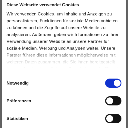
Diese Webseite verwendet Cookies
Wir verwenden Cookies, um Inhalte und Anzeigen zu
personalisieren, Funktionen für soziale Medien anbieten
KONTAKT
zu können und die Zugriffe auf unsere Website zu
analysieren. Außerdem geben wir Informationen zu Ihrer
das immobilienhaus oberenzer & stöcker gmbh &
Verwendung unserer Website an unsere Partner für
co kg
soziale Medien, Werbung und Analysen weiter. Unsere
Partner führen diese Informationen möglicherweise mit
Langer Hof 2d
weiteren Daten zusammen, die Sie ihnen bereitgestellt
38100 Braunschweig
haben oder die sie im Rahmen Ihrer Nutzung der Dienste
gesammelt haben.
Einwilligungsauswahl
Tel.:
0531 26 15 60
Notwendig
Fax:
0531 26 15 619
E-Mail:
vertrieb@das-immobilienhaus.de
Präferenzen
Web:
www.das-immobilienhaus.de
Statistiken