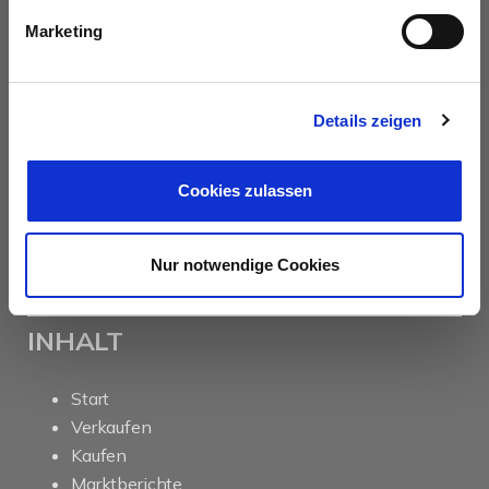
PROFIL
Marketing
Als kompetenter
Immobilienmakler in Braunschweig
stehen wir Ihnen beim Verkauf und bei der Vermietung
Ihrer Immobilie zur Seite.
Details zeigen
Mit umfassendem Fachwissen und lokaler Expertise
Cookies zulassen
beraten wir Sie in allen Fragen rund um Ihr Haus oder
Ihre Wohnung in Braunschweig und Umgebung .
Sprechen Sie uns an - wir sind für Sie da.
Nur notwendige Cookies
INHALT
Start
Verkaufen
Kaufen
Marktberichte