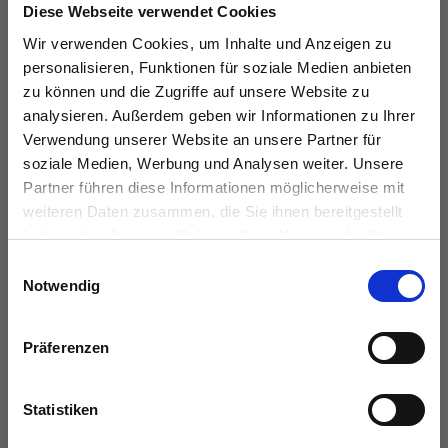
Diese Webseite verwendet Cookies
Wir verwenden Cookies, um Inhalte und Anzeigen zu
personalisieren, Funktionen für soziale Medien anbieten
KONTAKT
zu können und die Zugriffe auf unsere Website zu
analysieren. Außerdem geben wir Informationen zu Ihrer
das immobilienhaus oberenzer & stöcker gmbh &
Verwendung unserer Website an unsere Partner für
co kg
soziale Medien, Werbung und Analysen weiter. Unsere
Langer Hof 2d
Partner führen diese Informationen möglicherweise mit
38100 Braunschweig
weiteren Daten zusammen, die Sie ihnen bereitgestellt
haben oder die sie im Rahmen Ihrer Nutzung der Dienste
gesammelt haben.
Tel.:
0531 26 15 60
Einwilligungsauswahl
Notwendig
Fax:
0531 26 15 619
E-Mail:
vertrieb@das-immobilienhaus.de
Präferenzen
Web:
www.das-immobilienhaus.de
Statistiken
PROFIL