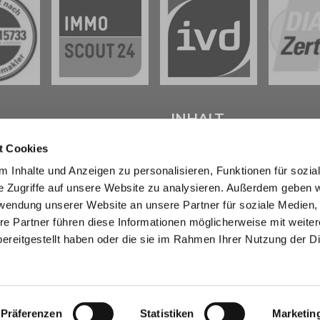
L
INHALT
t Cookies
tenter
Immobilienmakler in
Start
 Inhalte und Anzeigen zu personalisieren, Funktionen für sozia
weig
stehen wir Ihnen beim
Verkaufen
e Zugriffe auf unsere Website zu analysieren. Außerdem geben w
d bei der Vermietung Ihrer
Kaufen
ur Seite.
Marktberichte
rwendung unserer Website an unsere Partner für soziale Medien
Erbimmobilien
re Partner führen diese Informationen möglicherweise mit weite
sendem Fachwissen und lokaler
Wissen
ereitgestellt haben oder die sie im Rahmen Ihrer Nutzung der D
beraten wir Sie in allen Fragen
Über uns
r Haus oder Ihre Wohnung in
Kontakt
eig und Umgebung . Sprechen
- wir sind für Sie da.
Präferenzen
Statistiken
Marketin