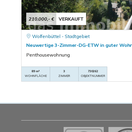
210.000,- €
VERKAUFT
Wolfenbüttel - Stadtgebiet
Neuwertige 3-Zimmer-DG-ETW in guter Wohn
Penthousewohnung
89 m²
3
730262
WOHNFLÄCHE
ZIMMER
OBJEKTNUMMER