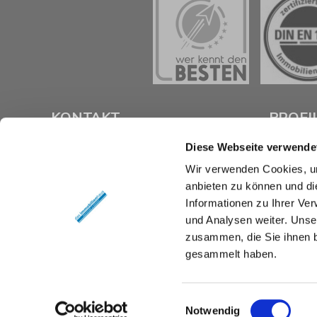
KONTAKT
PROFI
Diese Webseite verwende
das immobilienhaus oberenzer &
Als kompe
Wir verwenden Cookies, um
stöcker gmbh & co kg
Braunsch
anbieten zu können und di
Langer Hof 2d
Verkauf un
38100 Braunschweig
Immobilie z
Informationen zu Ihrer Ve
und Analysen weiter. Unse
Tel.:
0531 26 15 60
Mit umfas
zusammen, die Sie ihnen b
Fax:
0531 26 15 619
Expertise 
gesammelt haben.
rund um Ih
E-Mail:
vertrieb@das-immobilienhaus.de
Braunschw
Web:
www.das-immobilienhaus.de
Sie uns an 
Einwilligungsauswahl
Notwendig