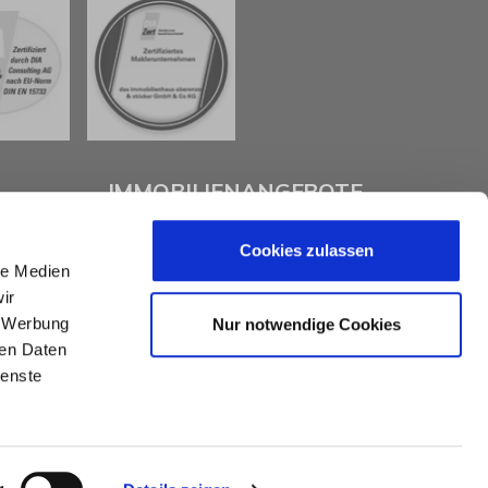
IMMOBILIENANGEBOTE
Cookies zulassen
Eigentumswohnungen
le Medien
Häuser zum Kauf
ir
Grundstücke
Mietangebote
, Werbung
Nur notwendige Cookies
Renditeobjekte
ren Daten
Gewerbeimmobilien
ienste