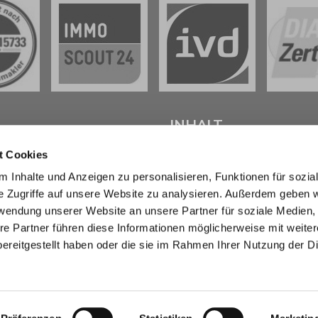
L
INHALT
t Cookies
tenter
Immobilienmakler in
Start
 Inhalte und Anzeigen zu personalisieren, Funktionen für sozia
weig
stehen wir Ihnen beim
Verkaufen
e Zugriffe auf unsere Website zu analysieren. Außerdem geben w
d bei der Vermietung Ihrer
Kaufen
ur Seite.
Marktberichte
rwendung unserer Website an unsere Partner für soziale Medien
Erbimmobilien
re Partner führen diese Informationen möglicherweise mit weite
sendem Fachwissen und lokaler
Wissen
ereitgestellt haben oder die sie im Rahmen Ihrer Nutzung der D
beraten wir Sie in allen Fragen
Über uns
r Haus oder Ihre Wohnung in
Kontakt
eig und Umgebung . Sprechen
- wir sind für Sie da.