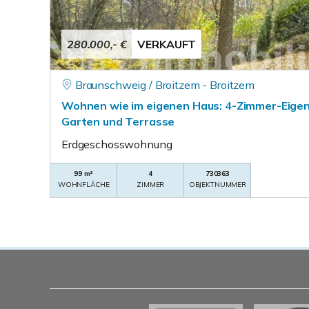
280.000,- €
VERKAUFT
Braunschweig / Broitzem - Broitzem
Wohnen wie im eigenen Haus: 4-Zimmer-Eig
Garten und Terrasse
Erdgeschosswohnung
99 m²
4
730363
WOHNFLÄCHE
ZIMMER
OBJEKTNUMMER