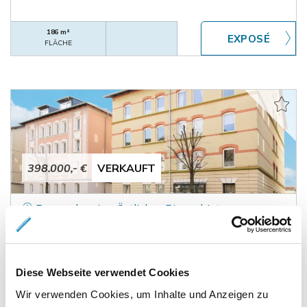
186 m²
FLÄCHE
398.000,- €
VERKAUFT
Braunschweig - Östliches Ringgebiet
Eigentumswohnung und Hinterhaus mit 3 kleinen
Wohnungen im Östlichen Ringgebiet
Renditeobjekt
Diese Webseite verwendet Cookies
Wir verwenden Cookies, um Inhalte und Anzeigen zu
217 m²