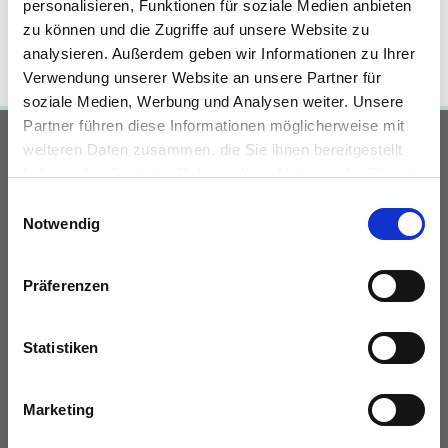
FLÄCHE
personalisieren, Funktionen für soziale Medien anbieten
zu können und die Zugriffe auf unsere Website zu
analysieren. Außerdem geben wir Informationen zu Ihrer
Verwendung unserer Website an unsere Partner für
soziale Medien, Werbung und Analysen weiter. Unsere
Partner führen diese Informationen möglicherweise mit
UNSERE PARTNER &
weiteren Daten zusammen, die Sie ihnen bereitgestellt
haben oder die sie im Rahmen Ihrer Nutzung der Dienste
AUSZEICHNUNGEN
gesammelt haben.
Einwilligungsauswahl
Notwendig
Präferenzen
Statistiken
KONTAKT
Marketing