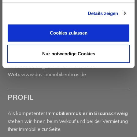
das immobilienhaus oberenzer & stöcker gmbh &
co kg
Details zeigen
Langer Hof 2d
38100 Braunschweig
Cookies zulassen
Tel.:
0531 26 15 60
Fax:
0531 26 15 619
Nur notwendige Cookies
E-Mail:
vertrieb@das-immobilienhaus.de
Web:
www.das-immobilienhaus.de
PROFIL
Als kompetenter
Immobilienmakler in Braunschweig
stehen wir Ihnen beim Verkauf und bei der Vermietung
Ihrer Immobilie zur Seite.