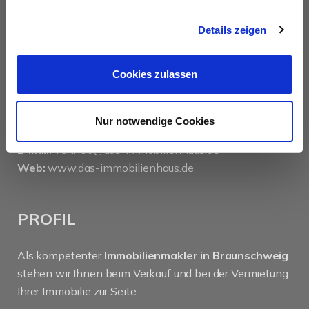
das immobilienhaus oberenzer & stöcker gmbh &
co kg
Details zeigen
Langer Hof 2d
38100 Braunschweig
Cookies zulassen
Tel.:
0531 26 15 60
Fax:
0531 26 15 619
Nur notwendige Cookies
E-Mail:
vertrieb@das-immobilienhaus.de
Web:
www.das-immobilienhaus.de
PROFIL
Als kompetenter
Immobilienmakler in Braunschweig
stehen wir Ihnen beim Verkauf und bei der Vermietung
Ihrer Immobilie zur Seite.