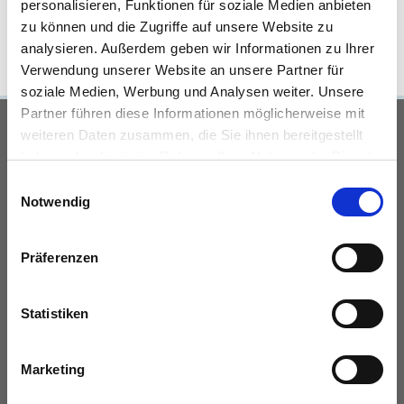
FLÄCHE
personalisieren, Funktionen für soziale Medien anbieten
zu können und die Zugriffe auf unsere Website zu
analysieren. Außerdem geben wir Informationen zu Ihrer
Verwendung unserer Website an unsere Partner für
soziale Medien, Werbung und Analysen weiter. Unsere
Partner führen diese Informationen möglicherweise mit
UNSERE PARTNER &
weiteren Daten zusammen, die Sie ihnen bereitgestellt
haben oder die sie im Rahmen Ihrer Nutzung der Dienste
AUSZEICHNUNGEN
gesammelt haben.
Einwilligungsauswahl
Notwendig
Präferenzen
Statistiken
KONTAKT
Marketing