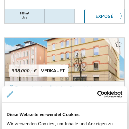
186 m²
FLÄCHE
398.000,- €
VERKAUFT
Braunschweig - Östliches Ringgebiet
Eigentumswohnung und Hinterhaus mit 3 kleinen
Wohnungen im Östlichen Ringgebiet
Renditeobjekt
Diese Webseite verwendet Cookies
Wir verwenden Cookies, um Inhalte und Anzeigen zu
217 m²