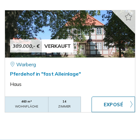
389.000,- €
VERKAUFT
Warberg
Pferdehof in "fast Alleinlage"
Haus
460 m²
14
WOHNFLÄCHE
ZIMMER