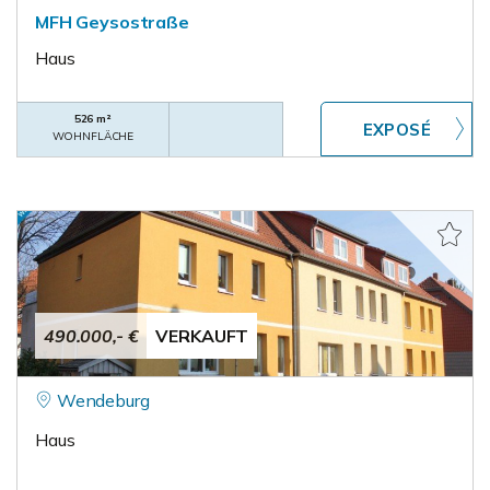
MFH Geysostraße
Haus
526 m²
WOHNFLÄCHE
490.000,- €
VERKAUFT
Wendeburg
Haus