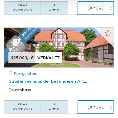
136 m²
5
WOHNFLÄCHE
ZIMMER
625.000,- €
VERKAUFT
Königslutter
Gutsherrenhaus der besonderen Art...
Bauernhaus
330 m²
7
WOHNFLÄCHE
ZIMMER