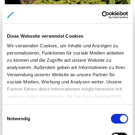
Vechelde
Gepflegtes Haus mit traumhaftem Garten
Haus
Diese Webseite verwendet Cookies
Wir verwenden Cookies, um Inhalte und Anzeigen zu
120 m²
5
WOHNFLÄCHE
ZIMMER
personalisieren, Funktionen für soziale Medien anbieten
zu können und die Zugriffe auf unsere Website zu
analysieren. Außerdem geben wir Informationen zu Ihrer
Verwendung unserer Website an unsere Partner für
soziale Medien, Werbung und Analysen weiter. Unsere
Partner führen diese Informationen möglicherweise mit
weiteren Daten zusammen, die Sie ihnen bereitgestellt
haben oder die sie im Rahmen Ihrer Nutzung der Dienste
490.000,- €
VERKAUFT
gesammelt haben.
Einwilligungsauswahl
Notwendig
Wolfenbüttel
6-Familienhaus /Wohnanlage in FH-Nähe