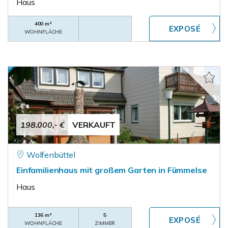
Haus
400 m²
WOHNFLÄCHE
198.000,- €
VERKAUFT
Wolfenbüttel
Einfamilienhaus mit großem Garten in Fümmelse
Haus
136 m²
5
WOHNFLÄCHE
ZIMMER