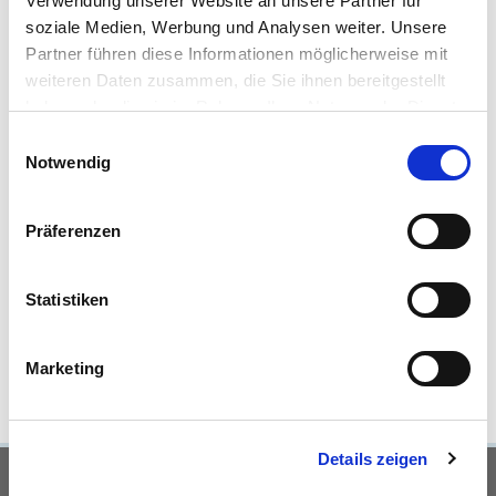
Verwendung unserer Website an unsere Partner für
soziale Medien, Werbung und Analysen weiter. Unsere
Partner führen diese Informationen möglicherweise mit
weiteren Daten zusammen, die Sie ihnen bereitgestellt
haben oder die sie im Rahmen Ihrer Nutzung der Dienste
389.000,- €
VERKAUFT
gesammelt haben.
Einwilligungsauswahl
Notwendig
Warberg
Pferdehof in "fast Alleinlage"
Präferenzen
Haus
Statistiken
460 m²
14
WOHNFLÄCHE
ZIMMER
Marketing
Details zeigen
UNSERE PARTNER &