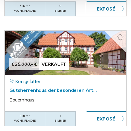
136 m²
5
WOHNFLÄCHE
ZIMMER
625.000,- €
VERKAUFT
Königslutter
Gutsherrenhaus der besonderen Art...
Bauernhaus
330 m²
7
WOHNFLÄCHE
ZIMMER