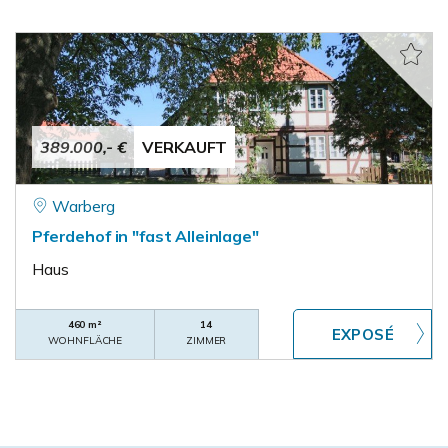
389.000,- €
VERKAUFT
Warberg
Pferdehof in "fast Alleinlage"
Haus
460 m²
14
WOHNFLÄCHE
ZIMMER