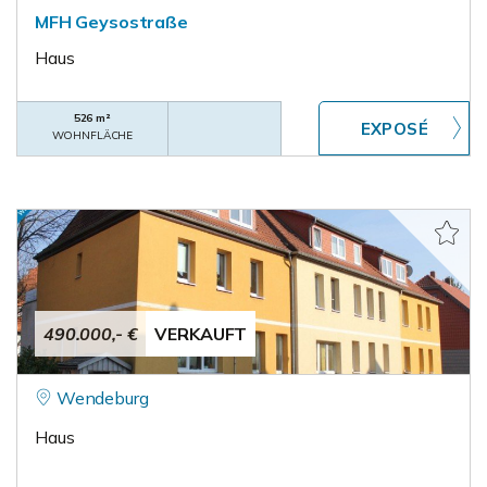
MFH Geysostraße
Haus
526 m²
WOHNFLÄCHE
490.000,- €
VERKAUFT
Wendeburg
Haus