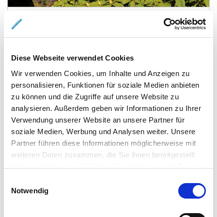
Vechelde
Gepflegtes Haus mit traumhaftem Garten
Haus
Diese Webseite verwendet Cookies
Wir verwenden Cookies, um Inhalte und Anzeigen zu
120 m²
5
WOHNFLÄCHE
ZIMMER
personalisieren, Funktionen für soziale Medien anbieten
zu können und die Zugriffe auf unsere Website zu
analysieren. Außerdem geben wir Informationen zu Ihrer
Verwendung unserer Website an unsere Partner für
soziale Medien, Werbung und Analysen weiter. Unsere
Partner führen diese Informationen möglicherweise mit
weiteren Daten zusammen, die Sie ihnen bereitgestellt
haben oder die sie im Rahmen Ihrer Nutzung der Dienste
490.000,- €
VERKAUFT
gesammelt haben.
Einwilligungsauswahl
Notwendig
Wolfenbüttel
6-Familienhaus /Wohnanlage in FH-Nähe