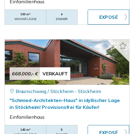
Einfamilienhaus
100 m²
4
WOHNFLÄCHE
ZIMMER
668.000,- €
VERKAUFT
Braunschweig / Stöckheim - Stöckheim
"Schmied-Architekten-Haus" in idyllischer Lage
in Stöckheim! Provisionsfrei für Käufer!
Einfamilienhaus
145 m²
5