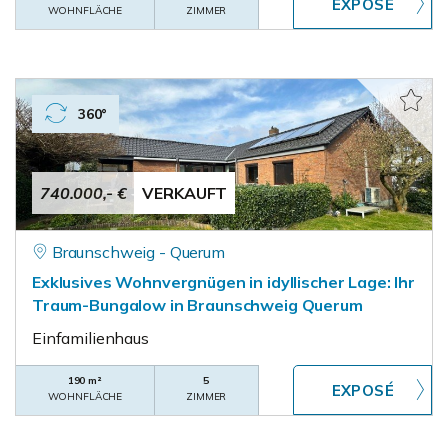
WOHNFLÄCHE
ZIMMER
360°
740.000,- €
VERKAUFT
Braunschweig - Querum
Exklusives Wohnvergnügen in idyllischer Lage: Ihr
Traum-Bungalow in Braunschweig Querum
Einfamilienhaus
190 m²
5
WOHNFLÄCHE
ZIMMER