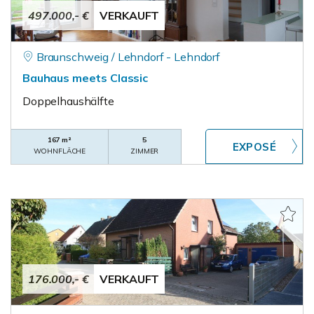
497.000,- €
VERKAUFT
Braunschweig / Lehndorf - Lehndorf
Bauhaus meets Classic
Doppelhaushälfte
167 m²
5
WOHNFLÄCHE
ZIMMER
176.000,- €
VERKAUFT