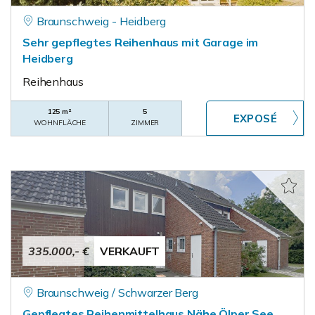
Braunschweig - Heidberg
Sehr gepflegtes Reihenhaus mit Garage im
Heidberg
Reihenhaus
125 m²
5
WOHNFLÄCHE
ZIMMER
335.000,- €
VERKAUFT
Braunschweig / Schwarzer Berg
Gepflegtes Reihenmittelhaus Nähe Ölper See