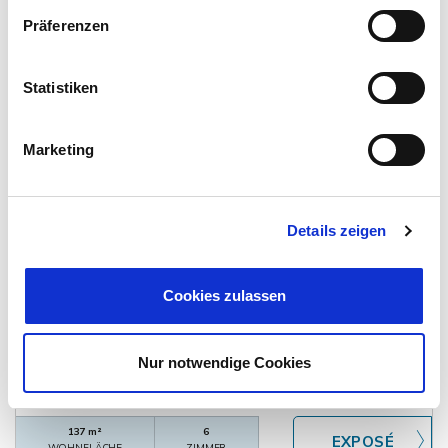
Einfamilienhaus
Präferenzen
100 m²
5
WOHNFLÄCHE
ZIMMER
Statistiken
Marketing
Details zeigen
438.000,- €
VERKAUFT
Cookies zulassen
Braunschweig - Rüningen
Großes Reihenhaus in BS- Rüningen mit 2
Wohneinheiten u. Garage
Nur notwendige Cookies
Reihenmittelhaus
137 m²
6
WOHNFLÄCHE
ZIMMER