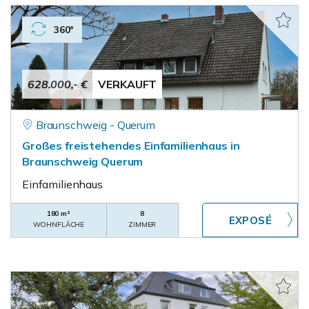
360°
628.000,- €
VERKAUFT
Braunschweig - Querum
Großes freistehendes Einfamilienhaus in
Braunschweig Querum
Einfamilienhaus
180 m²
8
WOHNFLÄCHE
ZIMMER