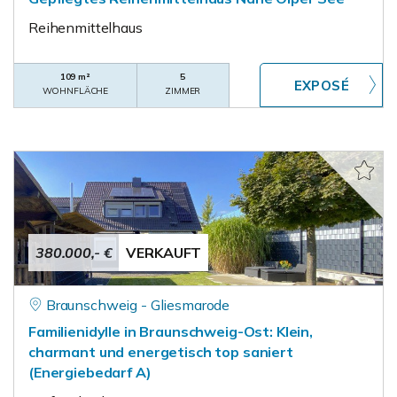
Reihenmittelhaus
109 m²
5
WOHNFLÄCHE
ZIMMER
380.000,- €
VERKAUFT
Braunschweig - Gliesmarode
Familienidylle in Braunschweig-Ost: Klein,
charmant und energetisch top saniert
(Energiebedarf A)