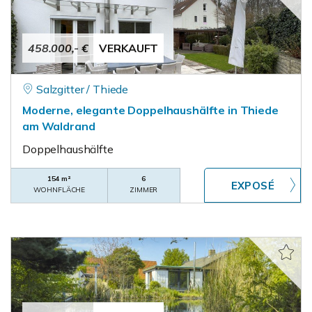
458.000,- €
VERKAUFT
Salzgitter / Thiede
Moderne, elegante Doppelhaushälfte in Thiede
am Waldrand
Doppelhaushälfte
154 m²
6
WOHNFLÄCHE
ZIMMER