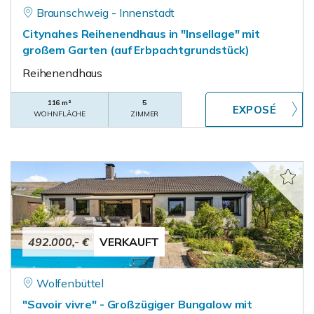
Braunschweig - Innenstadt
Citynahes Reihenendhaus in "Insellage" mit
großem Garten (auf Erbpachtgrundstück)
Reihenendhaus
116 m²
5
WOHNFLÄCHE
ZIMMER
492.000,- €
VERKAUFT
Wolfenbüttel
"Savoir vivre" - Großzügiger Bungalow mit