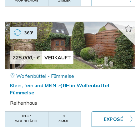
WOHNFLÄCHE
ZIMMER
360°
225.000,- €
VERKAUFT
Wolfenbüttel - Fümmelse
Klein, fein und MEIN :-)RH in Wolfenbüttel
Fümmelse
Reihenhaus
83 m²
3
WOHNFLÄCHE
ZIMMER