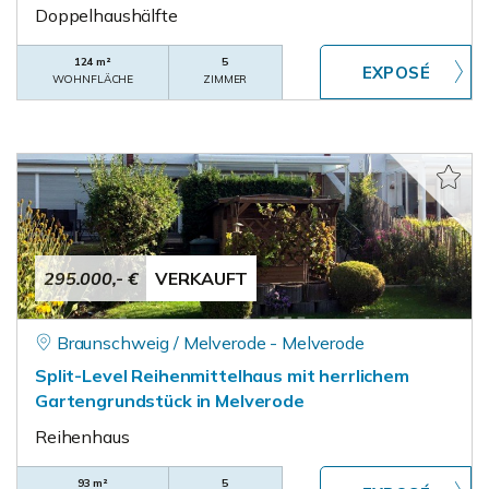
Doppelhaushälfte
124 m²
5
WOHNFLÄCHE
ZIMMER
295.000,- €
VERKAUFT
Braunschweig / Melverode - Melverode
Split-Level Reihenmittelhaus mit herrlichem
Gartengrundstück in Melverode
Reihenhaus
93 m²
5