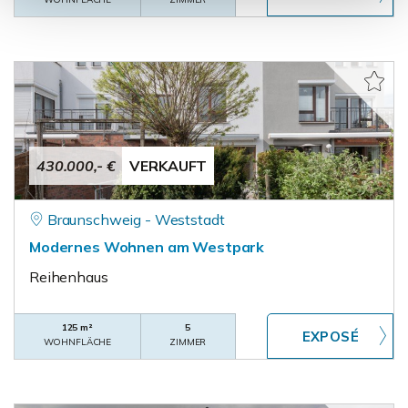
430.000,- €
VERKAUFT
Braunschweig - Weststadt
Modernes Wohnen am Westpark
Reihenhaus
125 m²
5
WOHNFLÄCHE
ZIMMER