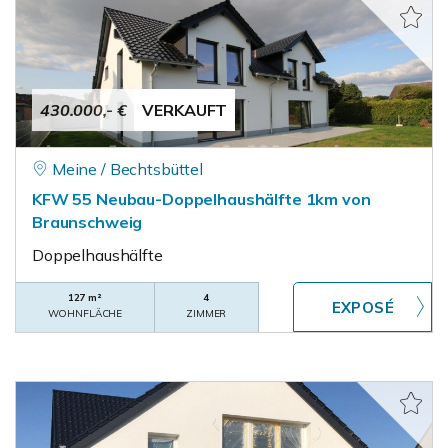
430.000,- €
VERKAUFT
Meine / Bechtsbüttel
KFW 55 Neubau-Doppelhaushälfte 1km von
Braunschweig
Doppelhaushälfte
127 m²
4
WOHNFLÄCHE
ZIMMER