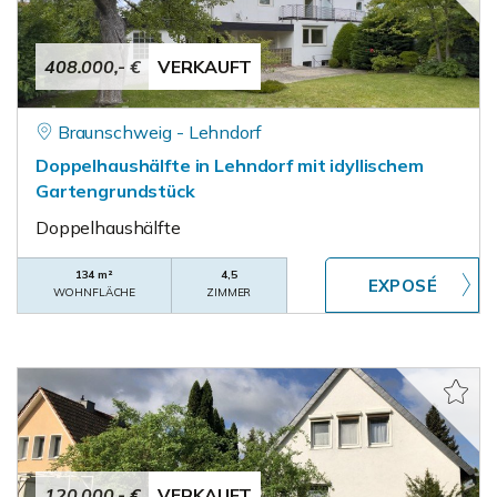
408.000,- €
VERKAUFT
Braunschweig - Lehndorf
Doppelhaushälfte in Lehndorf mit idyllischem
Gartengrundstück
Doppelhaushälfte
134 m²
4,5
WOHNFLÄCHE
ZIMMER
120.000,- €
VERKAUFT