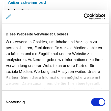
Außenschwimmbad
Einfamilienhaus
229 m²
8
WOHNFLÄCHE
ZIMMER
Diese Webseite verwendet Cookies
Wir verwenden Cookies, um Inhalte und Anzeigen zu
personalisieren, Funktionen für soziale Medien anbieten
zu können und die Zugriffe auf unsere Website zu
analysieren. Außerdem geben wir Informationen zu Ihrer
Verwendung unserer Website an unsere Partner für
230.000,- €
VERKAUFT
soziale Medien, Werbung und Analysen weiter. Unsere
Partner führen diese Informationen möglicherweise mit
weiteren Daten zusammen, die Sie ihnen bereitgestellt
Braunschweig - Rüningen
haben oder die sie im Rahmen Ihrer Nutzung der Dienste
Einfamilienhaus in Braunschweig-Rüningen,
gesammelt haben.
Einwilligungsauswahl
schöne, ruhiges Grundstück - ideal für
Notwendig
Handwerker