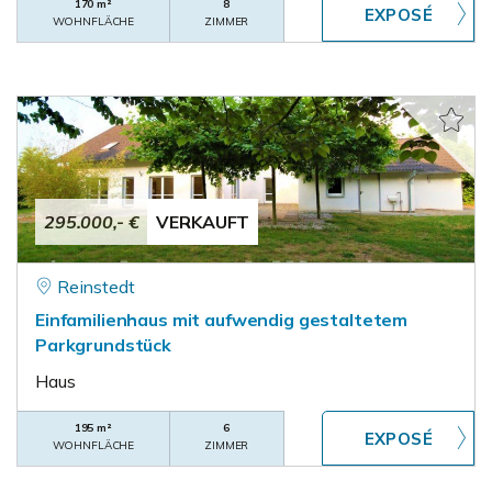
170 m²
8
WOHNFLÄCHE
ZIMMER
295.000,- €
VERKAUFT
Reinstedt
Einfamilienhaus mit aufwendig gestaltetem
Parkgrundstück
Haus
195 m²
6
WOHNFLÄCHE
ZIMMER