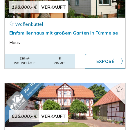
198.000,- €
VERKAUFT
Wolfenbüttel
Einfamilienhaus mit großem Garten in Fümmelse
Haus
136 m²
5
WOHNFLÄCHE
ZIMMER
625.000,- €
VERKAUFT