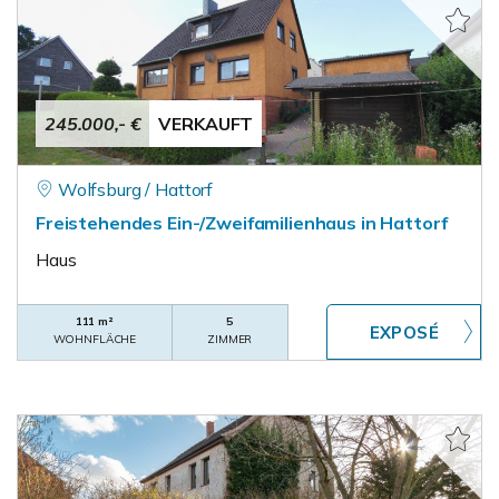
245.000,- €
VERKAUFT
Wolfsburg / Hattorf
Freistehendes Ein-/Zweifamilienhaus in Hattorf
Haus
111 m²
5
WOHNFLÄCHE
ZIMMER