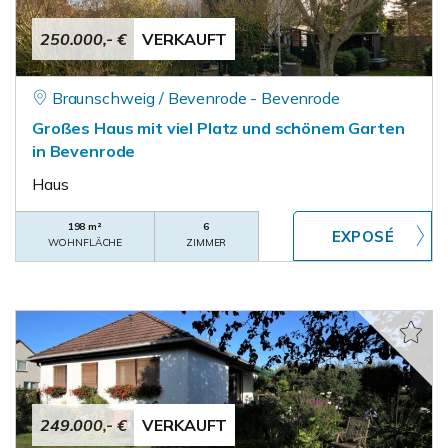
250.000,- €
VERKAUFT
Braunschweig / Bevenrode - Bevenrode
Großes Haus mit viel Platz und schönem Garten
in Bevenrode
Haus
198 m²
6
WOHNFLÄCHE
ZIMMER
249.000,- €
VERKAUFT