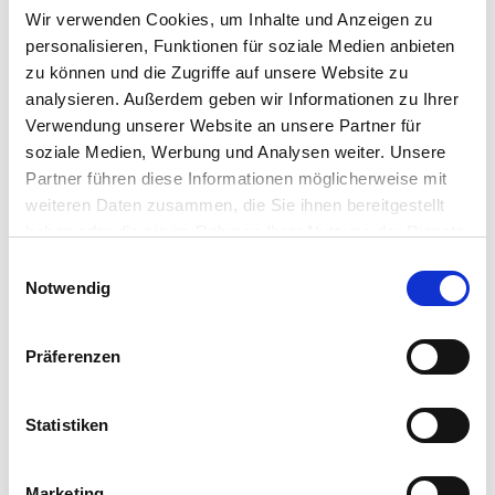
150 m²
6
Wir verwenden Cookies, um Inhalte und Anzeigen zu
WOHNFLÄCHE
ZIMMER
personalisieren, Funktionen für soziale Medien anbieten
zu können und die Zugriffe auf unsere Website zu
analysieren. Außerdem geben wir Informationen zu Ihrer
Verwendung unserer Website an unsere Partner für
soziale Medien, Werbung und Analysen weiter. Unsere
Partner führen diese Informationen möglicherweise mit
weiteren Daten zusammen, die Sie ihnen bereitgestellt
haben oder die sie im Rahmen Ihrer Nutzung der Dienste
275.000,- €
VERKAUFT
gesammelt haben.
Einwilligungsauswahl
Notwendig
Wolfenbüttel - Stadtgebiet
Eine Haushälfte für 2 Parteien in zentraler,
Präferenzen
bahnhofsnaher Stadtlage
Doppelhaushälfte
Statistiken
136 m²
6
WOHNFLÄCHE
ZIMMER
Marketing