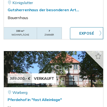
Königslutter
Gutsherrenhaus der besonderen Art...
Bauernhaus
330 m²
7
WOHNFLÄCHE
ZIMMER
389.000,- €
VERKAUFT
Warberg
Pferdehof in "fast Alleinlage"