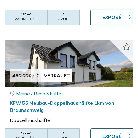
125 m²
5
WOHNFLÄCHE
ZIMMER
430.000,- €
VERKAUFT
Meine / Bechtsbüttel
KFW 55 Neubau-Doppelhaushälfte 1km von
Braunschweig
Doppelhaushälfte
127 m²
4