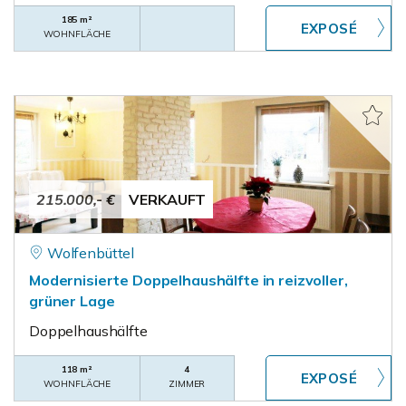
185 m²
WOHNFLÄCHE
215.000,- €
VERKAUFT
Wolfenbüttel
Modernisierte Doppelhaushälfte in reizvoller,
grüner Lage
Doppelhaushälfte
118 m²
4
WOHNFLÄCHE
ZIMMER