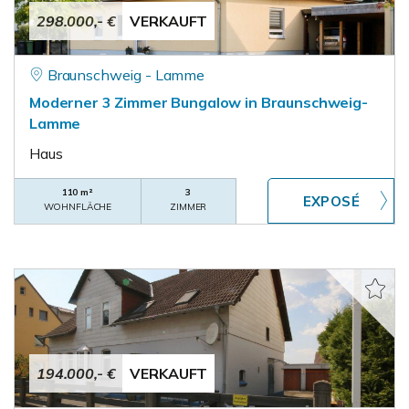
298.000,- €
VERKAUFT
Braunschweig - Lamme
Moderner 3 Zimmer Bungalow in Braunschweig-
Lamme
Haus
110 m²
3
WOHNFLÄCHE
ZIMMER
194.000,- €
VERKAUFT