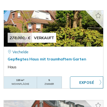
278.000,- €
VERKAUFT
Vechelde
Gepflegtes Haus mit traumhaftem Garten
Haus
120 m²
5
WOHNFLÄCHE
ZIMMER