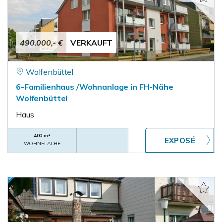
490.000,- €
VERKAUFT
Wolfenbüttel
6-Familienhaus /Wohnanlage in FH-Nähe
Wolfenbüttel
Haus
400 m²
WOHNFLÄCHE