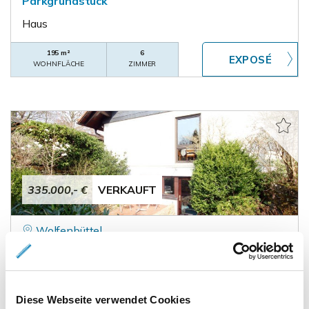
Parkgrundstück
Haus
195 m²
6
WOHNFLÄCHE
ZIMMER
335.000,- €
VERKAUFT
Wolfenbüttel
Familienidylle in der Stadt - Einfamilienhaus mit
Gartenoase
Haus
Diese Webseite verwendet Cookies