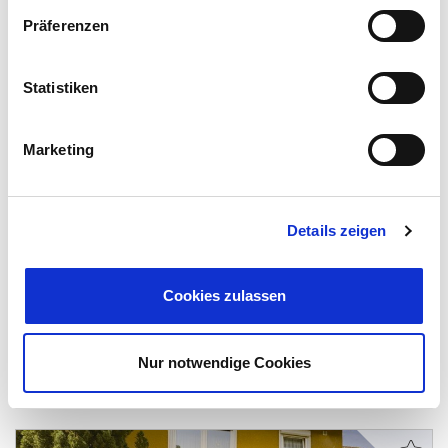
Präferenzen
Statistiken
420.000,- €
VERKAUFT
Marketing
Braunschweig / Wenden-Thune-Harxbüttel -
Wenden
Details zeigen
Schmied-Bungalow! Mit wunderschönem Garten
und Teich (renovierungsbedürftig)
Cookies zulassen
Bungalow
137 m²
3,5
Nur notwendige Cookies
WOHNFLÄCHE
ZIMMER