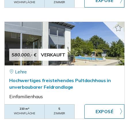
WOHNFLÄCHE
ZIMMER
580.000,- €
VERKAUFT
Lehre
Hochwertiges freistehendes Pultdachhaus in
unverbaubarer Feldrandlage
Einfamilienhaus
210 m²
5
WOHNFLÄCHE
ZIMMER