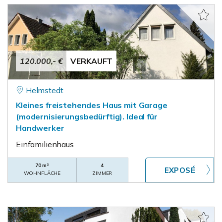
120.000,- €
VERKAUFT
Helmstedt
Kleines freistehendes Haus mit Garage
(modernisierungsbedürftig). Ideal für
Handwerker
Einfamilienhaus
70 m²
4
WOHNFLÄCHE
ZIMMER