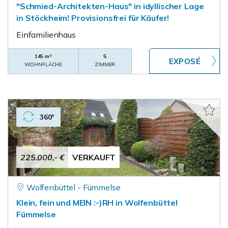
"Schmied-Architekten-Haus" in idyllischer Lage
in Stöckheim! Provisionsfrei für Käufer!
Einfamilienhaus
145 m²
5
WOHNFLÄCHE
ZIMMER
360°
225.000,- €
VERKAUFT
Wolfenbüttel - Fümmelse
Klein, fein und MEIN :-)RH in Wolfenbüttel
Fümmelse