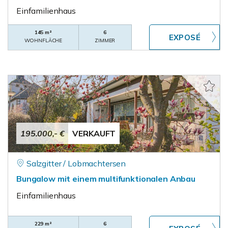
Einfamilienhaus
145 m²
6
WOHNFLÄCHE
ZIMMER
195.000,- €
VERKAUFT
Salzgitter / Lobmachtersen
Bungalow mit einem multifunktionalen Anbau
Einfamilienhaus
229 m²
6