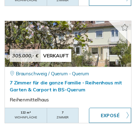
WOHNFLÄCHE
ZIMMER
305.000,- €
VERKAUFT
Braunschweig / Querum - Querum
7 Zimmer für die ganze Familie - Reihenhaus mit
Garten & Carport in BS-Querum
Reihenmittelhaus
122 m²
7
WOHNFLÄCHE
ZIMMER