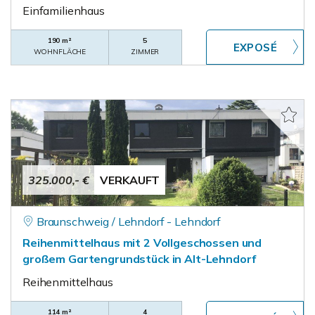
Einfamilienhaus
190 m²
5
WOHNFLÄCHE
ZIMMER
325.000,- €
VERKAUFT
Braunschweig / Lehndorf - Lehndorf
Reihenmittelhaus mit 2 Vollgeschossen und
großem Gartengrundstück in Alt-Lehndorf
Reihenmittelhaus
114 m²
4