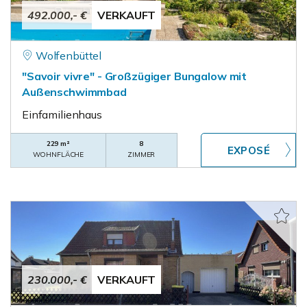
492.000,- €
VERKAUFT
Wolfenbüttel
"Savoir vivre" - Großzügiger Bungalow mit
Außenschwimmbad
Einfamilienhaus
229 m²
8
WOHNFLÄCHE
ZIMMER
230.000,- €
VERKAUFT