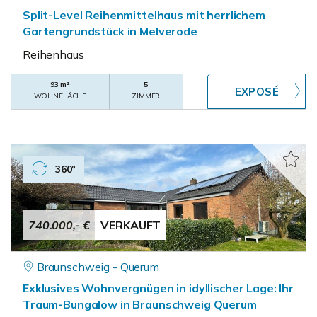
Split-Level Reihenmittelhaus mit herrlichem
Gartengrundstück in Melverode
Reihenhaus
93 m²
5
WOHNFLÄCHE
ZIMMER
360°
740.000,- €
VERKAUFT
Braunschweig - Querum
Exklusives Wohnvergnügen in idyllischer Lage: Ihr
Traum-Bungalow in Braunschweig Querum