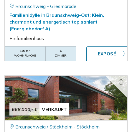
Braunschweig - Gliesmarode
Familienidylle in Braunschweig-Ost: Klein,
charmant und energetisch top saniert
(Energiebedarf A)
Einfamilienhaus
100 m²
4
WOHNFLÄCHE
ZIMMER
668.000,- €
VERKAUFT
Braunschweig / Stöckheim - Stöckheim