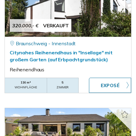
320.000,- €
VERKAUFT
Braunschweig - Innenstadt
Citynahes Reihenendhaus in "Insellage" mit
großem Garten (auf Erbpachtgrundstück)
Reihenendhaus
116 m²
5
WOHNFLÄCHE
ZIMMER