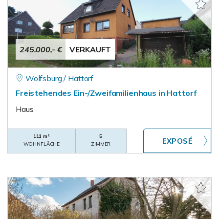
245.000,- €
VERKAUFT
Wolfsburg / Hattorf
Freistehendes Ein-/Zweifamilienhaus in Hattorf
Haus
111 m²
5
WOHNFLÄCHE
ZIMMER