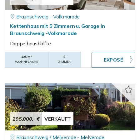
Braunschweig - Volkmarode
Kettenhaus mit 5 Zimmern u. Garage in
Braunschweig -Volkmarode
Doppelhaushälfte
124 m²
5
WOHNFLÄCHE
ZIMMER
295.000,- €
VERKAUFT
Braunschweig / Melverode - Melverode