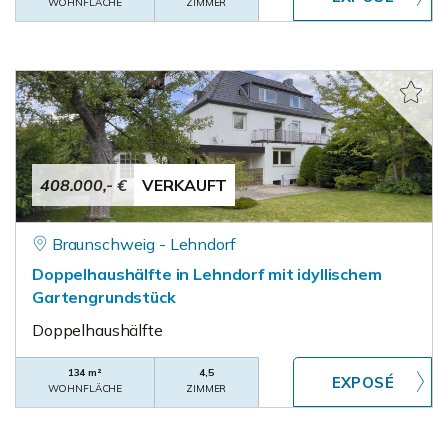
WOHNFLÄCHE
ZIMMER
408.000,- €
VERKAUFT
Braunschweig - Lehndorf
Doppelhaushälfte in Lehndorf mit idyllischem
Gartengrundstück
Doppelhaushälfte
134 m²
4,5
WOHNFLÄCHE
ZIMMER