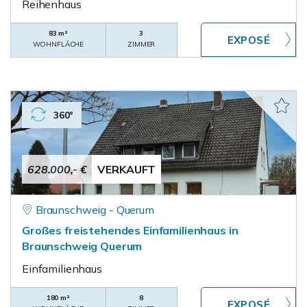
Reihenhaus
83 m²
3
WOHNFLÄCHE
ZIMMER
360°
628.000,- €
VERKAUFT
Braunschweig - Querum
Großes freistehendes Einfamilienhaus in
Braunschweig Querum
Einfamilienhaus
180 m²
8