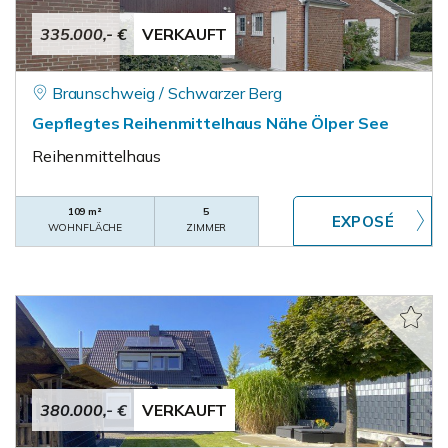
335.000,- €
VERKAUFT
Braunschweig / Schwarzer Berg
Gepflegtes Reihenmittelhaus Nähe Ölper See
Reihenmittelhaus
109 m²
5
WOHNFLÄCHE
ZIMMER
380.000,- €
VERKAUFT