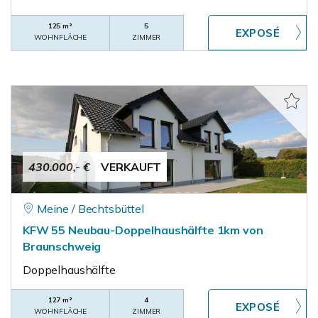
125 m²
5
WOHNFLÄCHE
ZIMMER
430.000,- €
VERKAUFT
Meine / Bechtsbüttel
KFW 55 Neubau-Doppelhaushälfte 1km von
Braunschweig
Doppelhaushälfte
127 m²
4
WOHNFLÄCHE
ZIMMER