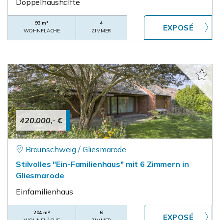
Doppelhaushälfte
93 m²
4
WOHNFLÄCHE
ZIMMER
420.000,- €
Braunschweig / Gliesmarode
Stilvolles "Ein-Familienhaus" mit 6 Zimmern in
Gliesmarode
Einfamilienhaus
204 m²
6