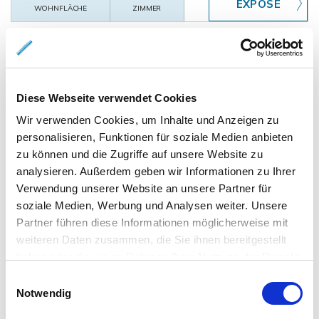
WOHNFLÄCHE
ZIMMER
Diese Webseite verwendet Cookies
Wir verwenden Cookies, um Inhalte und Anzeigen zu
personalisieren, Funktionen für soziale Medien anbieten
458.000,- €
VERKAUFT
zu können und die Zugriffe auf unsere Website zu
analysieren. Außerdem geben wir Informationen zu Ihrer
Salzgitter / Thiede
Verwendung unserer Website an unsere Partner für
Moderne, elegante Doppelhaushälfte in Thiede
soziale Medien, Werbung und Analysen weiter. Unsere
am Waldrand
Partner führen diese Informationen möglicherweise mit
weiteren Daten zusammen, die Sie ihnen bereitgestellt
Doppelhaushälfte
haben oder die sie im Rahmen Ihrer Nutzung der Dienste
154 m²
6
gesammelt haben.
Einwilligungsauswahl
WOHNFLÄCHE
ZIMMER
Notwendig