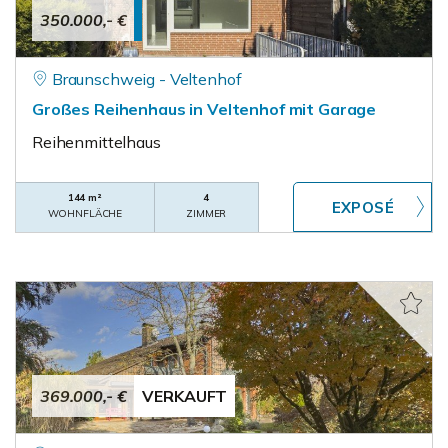
350.000,- €
Braunschweig - Veltenhof
Großes Reihenhaus in Veltenhof mit Garage
Reihenmittelhaus
144 m²
4
WOHNFLÄCHE
ZIMMER
369.000,- €
VERKAUFT