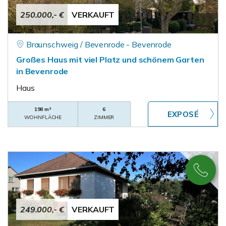
250.000,- €
VERKAUFT
Braunschweig / Bevenrode - Bevenrode
Großes Haus mit viel Platz und schönem Garten
in Bevenrode
Haus
198 m²
6
WOHNFLÄCHE
ZIMMER
249.000,- €
VERKAUFT