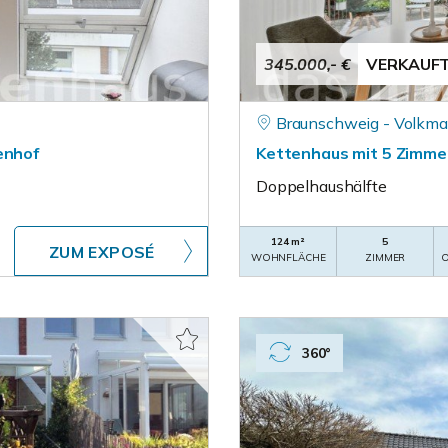
345.000,- €
VERKAUF
Braunschweig - Volkma
enhof
Kettenhaus mit 5 Zimme
Doppelhaushälfte
124 m²
5
ZUM EXPOSÉ
WOHNFLÄCHE
ZIMMER
O
360°