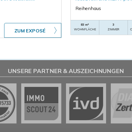
Reihenhaus
83 m²
3
WOHNFLÄCHE
ZIMMER
O
ZUM EXPOSÉ
UNSERE PARTNER & AUSZEICHNUNGEN