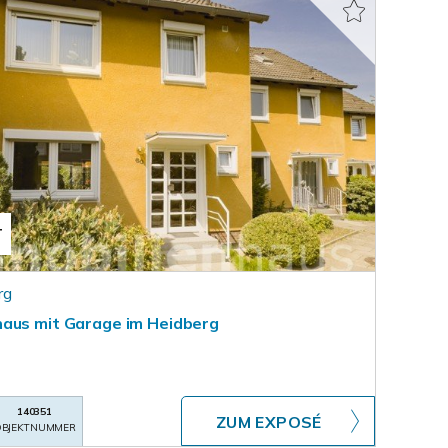
T
rg
haus mit Garage im Heidberg
140351
ZUM EXPOSÉ
BJEKTNUMMER