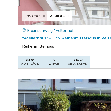
389.000,- €
VERKAUFT
Braunschweig / Veltenhof
"Atelierhaus" = Top-Reihenmittelhaus in Velt
Reihenmittelhaus
151 m²
6
140367
WOHNFLÄCHE
ZIMMER
OBJEKTNUMMER