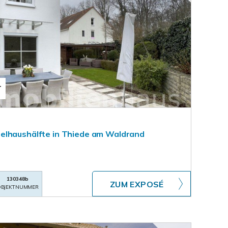
T
elhaushälfte in Thiede am Waldrand
130348b
ZUM EXPOSÉ
BJEKTNUMMER