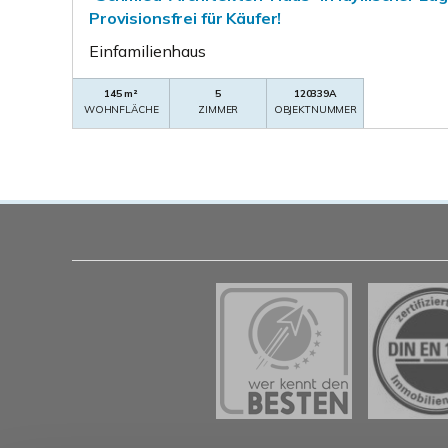
Provisionsfrei für Käufer!
Einfamilienhaus
145 m²
5
120339A
WOHNFLÄCHE
ZIMMER
OBJEKTNUMMER