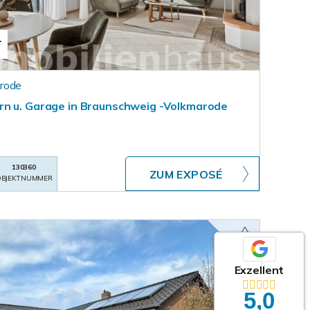
T
rode
rn u. Garage in Braunschweig -Volkmarode
130360
ZUM EXPOSÉ
BJEKTNUMMER
Exzellent
5,0