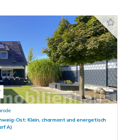
T
arode
chweig-Ost: Klein, charmant und energetisch
rf A)