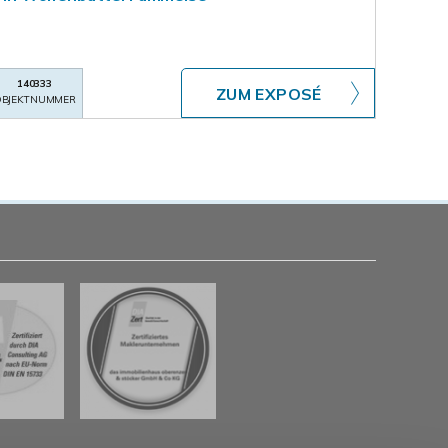
140333
ZUM EXPOSÉ
BJEKTNUMMER