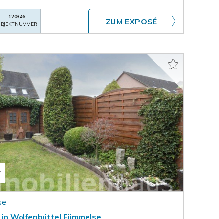
120346
ZUM EXPOSÉ
BJEKTNUMMER
T
se
RH in Wolfenbüttel Fümmelse