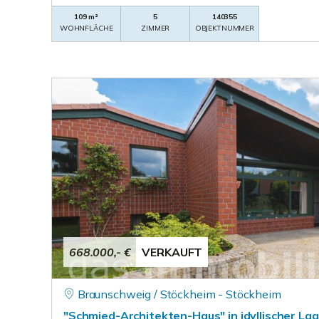
109 m²
5
140355
WOHNFLÄCHE
ZIMMER
OBJEKTNUMMER
668.000,- €
VERKAUFT
Braunschweig / Stöckheim - Stöckheim
"Schmied-Architekten-Haus" in idyllischer Lag