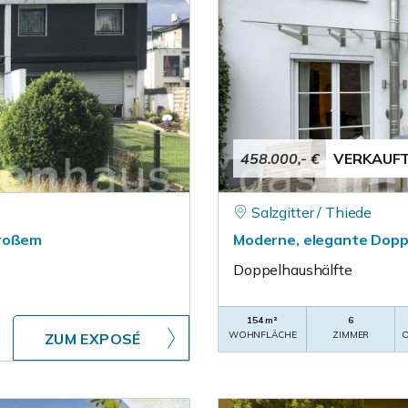
458.000,- €
VERKAUF
Salzgitter / Thiede
großem
Moderne, elegante Dopp
Doppelhaushälfte
154 m²
6
WOHNFLÄCHE
ZIMMER
O
ZUM EXPOSÉ