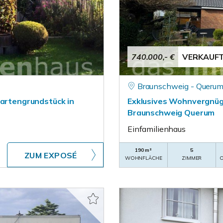
740.000,- €
VERKAUF
Braunschweig - Queru
Gartengrundstück in
Exklusives Wohnvergnüge
Braunschweig Querum
Einfamilienhaus
190 m²
5
ZUM EXPOSÉ
WOHNFLÄCHE
ZIMMER
O