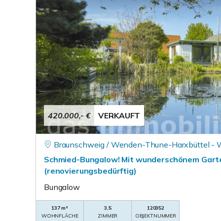
420.000,- €
VERKAUFT
Braunschweig / Wenden-Thune-Harxbüttel -
Schmied-Bungalow! Mit wunderschönem Garte
(renovierungsbedürftig)
Bungalow
137 m²
3,5
120352
WOHNFLÄCHE
ZIMMER
OBJEKTNUMMER