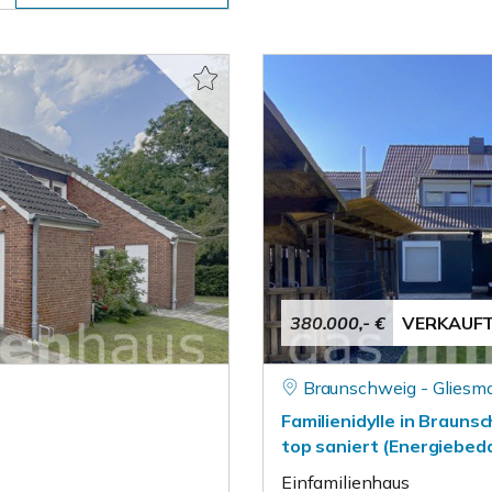
380.000,- €
VERKAUF
Braunschweig - Gliesm
Familienidylle in Brauns
top saniert (Energiebeda
Einfamilienhaus