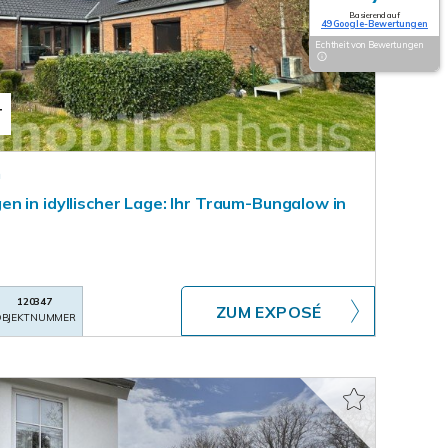
Basierend auf
49 Google-Bewertungen
Echtheit von Bewertungen
T
m
n in idyllischer Lage: Ihr Traum-Bungalow in
120347
ZUM EXPOSÉ
BJEKTNUMMER