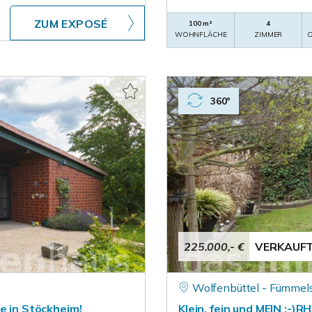
ZUM EXPOSÉ
100 m²
4
WOHNFLÄCHE
ZIMMER
O
360°
225.000,- €
VERKAUF
Wolfenbüttel - Fümmel
e in Stöckheim!
Klein, fein und MEIN :-)