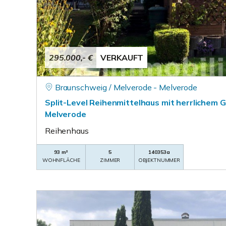
295.000,- €
VERKAUFT
Braunschweig / Melverode - Melverode
Split-Level Reihenmittelhaus mit herrlichem 
Melverode
Reihenhaus
93 m²
5
140353a
WOHNFLÄCHE
ZIMMER
OBJEKTNUMMER