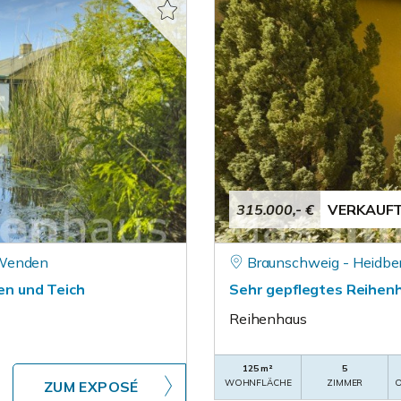
315.000,- €
VERKAUF
 Wenden
Braunschweig - Heidbe
n und Teich
Sehr gepflegtes Reihen
Reihenhaus
125 m²
5
WOHNFLÄCHE
ZIMMER
O
ZUM EXPOSÉ