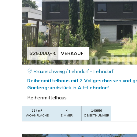
325.000,- €
VERKAUFT
Braunschweig / Lehndorf - Lehndorf
Reihenmittelhaus mit 2 Vollgeschossen und 
Gartengrundstück in Alt-Lehndorf
Reihenmittelhaus
114 m²
4
140356
WOHNFLÄCHE
ZIMMER
OBJEKTNUMMER