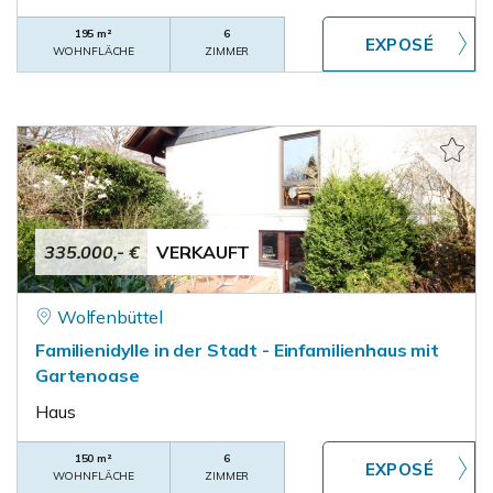
195 m²
6
WOHNFLÄCHE
ZIMMER
335.000,- €
VERKAUFT
Wolfenbüttel
Familienidylle in der Stadt - Einfamilienhaus mit
Gartenoase
Haus
150 m²
6
WOHNFLÄCHE
ZIMMER