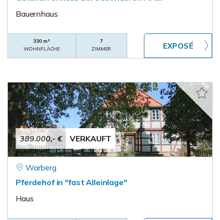
Bauernhaus
330 m²
7
WOHNFLÄCHE
ZIMMER
389.000,- €
VERKAUFT
Warberg
Pferdehof in "fast Alleinlage"
Haus