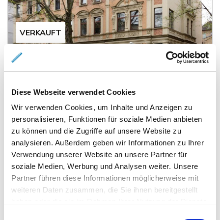
VERKAUFT
Braunschweig
MFH Geysostraße
Haus
Diese Webseite verwendet Cookies
Wir verwenden Cookies, um Inhalte und Anzeigen zu
personalisieren, Funktionen für soziale Medien anbieten
526 m²
WOHNFLÄCHE
zu können und die Zugriffe auf unsere Website zu
analysieren. Außerdem geben wir Informationen zu Ihrer
Verwendung unserer Website an unsere Partner für
soziale Medien, Werbung und Analysen weiter. Unsere
Partner führen diese Informationen möglicherweise mit
weiteren Daten zusammen, die Sie ihnen bereitgestellt
haben oder die sie im Rahmen Ihrer Nutzung der Dienste
gesammelt haben.
490.000,- €
VERKAUFT
Einwilligungsauswahl