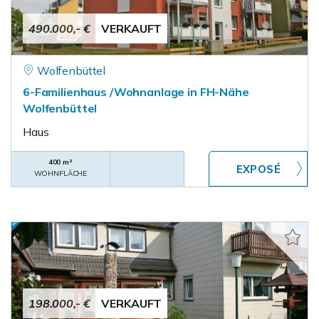
490.000,- €
VERKAUFT
Wolfenbüttel
6-Familienhaus /Wohnanlage in FH-Nähe
Wolfenbüttel
Haus
400 m²
WOHNFLÄCHE
198.000,- €
VERKAUFT