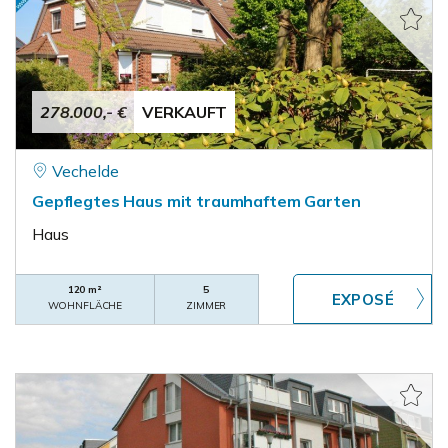
278.000,- €
VERKAUFT
Vechelde
Gepflegtes Haus mit traumhaftem Garten
Haus
120 m²
5
WOHNFLÄCHE
ZIMMER