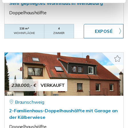
Sehr gepflegtes Wohnhaus in Wendeburg
Doppelhaushälfte
116 m²
4
WOHNFLÄCHE
ZIMMER
238.000,- €
VERKAUFT
Braunschweig
2-Familienhaus-Doppelhaushälfte mit Garage an
der Kälberwiese
Doppelhaushälfte