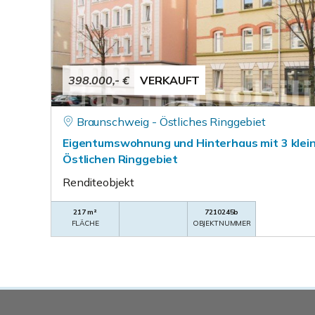
398.000,- €
VERKAUFT
Braunschweig - Östliches Ringgebiet
Eigentumswohnung und Hinterhaus mit 3 kle
Östlichen Ringgebiet
Renditeobjekt
217 m²
7210245b
FLÄCHE
OBJEKTNUMMER