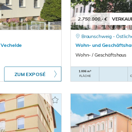
2.750.000,- €
VERKAU
Braunschweig - Östlich
n Vechelde
Wohn- und Geschäftshaus
Wohn- / Geschäftshaus
1.006 m²
ZUM EXPOSÉ
FLÄCHE
O