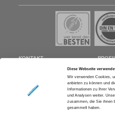
KONTAKT
PROFI
Diese Webseite verwende
das immobilienhaus oberenzer &
Als kompe
Wir verwenden Cookies, um
stöcker gmbh & co kg
Braunsch
anbieten zu können und di
Langer Hof 2d
Verkauf un
38100 Braunschweig
Immobilie z
Informationen zu Ihrer Ve
und Analysen weiter. Unse
Tel.:
0531 26 15 60
Mit umfas
zusammen, die Sie ihnen b
Fax:
0531 26 15 619
Expertise 
gesammelt haben.
rund um Ih
E-Mail:
vertrieb@das-immobilienhaus.de
Braunschw