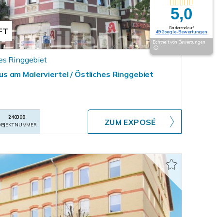
5,0
Basierend auf
FT
49 Google-Bewertungen
Echtheit von Bewertungen
es Ringgebiet
 am Malerviertel / Östliches Ringgebiet
240308
ZUM EXPOSÉ
BJEKTNUMMER