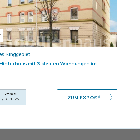
T
es Ringgebiet
interhaus mit 3 kleinen Wohnungen im
7210245
ZUM EXPOSÉ
BJEKTNUMMER