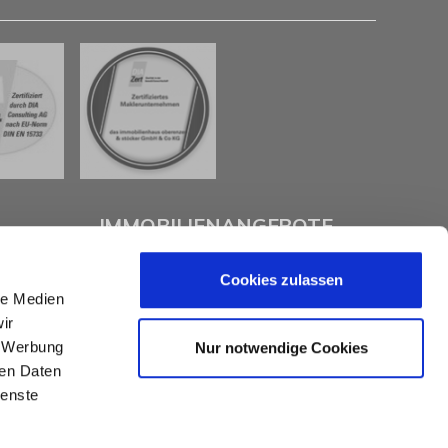
IMMOBILIENANGEBOTE
Cookies zulassen
Eigentumswohnungen
le Medien
Häuser zum Kauf
ir
Grundstücke
Mietangebote
, Werbung
Nur notwendige Cookies
Renditeobjekte
ren Daten
Gewerbeimmobilien
ienste