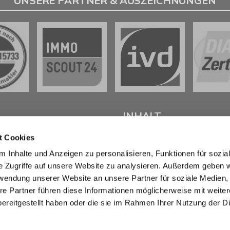
UNSERE PARTNER & AUSZEICHNUNGEN
L
INHALT
t Cookies
tenter
Immobilienmakler in
Start
 Inhalte und Anzeigen zu personalisieren, Funktionen für sozia
weig
stehen wir Ihnen beim
Verkaufen
e Zugriffe auf unsere Website zu analysieren. Außerdem geben w
d bei der Vermietung Ihrer
Kaufen
ur Seite.
Marktberichte
rwendung unserer Website an unsere Partner für soziale Medien
Erbimmobilien
re Partner führen diese Informationen möglicherweise mit weite
sendem Fachwissen und lokaler
Wissen
ereitgestellt haben oder die sie im Rahmen Ihrer Nutzung der D
beraten wir Sie in allen Fragen
Über uns
r Haus oder Ihre Wohnung in
Kontakt
eig und Umgebung . Sprechen