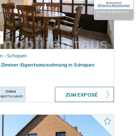
Basierend auf
49 Google-Bewertungen
Echtheit von Bewertungen
T
n - Schapen
2-Zimmer-Eigentumswohnung in Schapen
720304
ZUM EXPOSÉ
BJEKTNUMMER