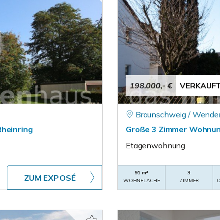
198.000,- €
VERKAUF
Braunschweig / Wende
Rheinring
Große 3 Zimmer Wohnun
Etagenwohnung
91 m²
3
ZUM EXPOSÉ
WOHNFLÄCHE
ZIMMER
O