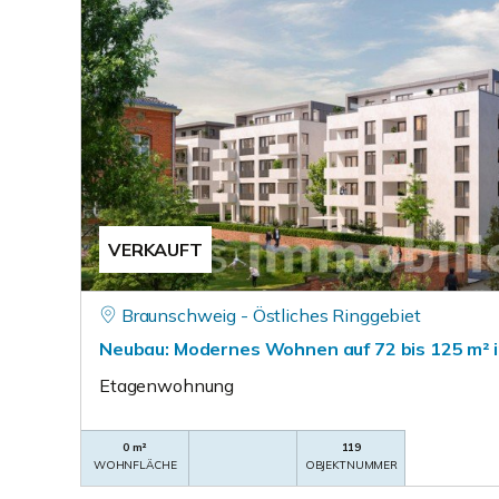
VERKAUFT
Braunschweig - Östliches Ringgebiet
Neubau: Modernes Wohnen auf 72 bis 125 m² i
Etagenwohnung
0 m²
119
WOHNFLÄCHE
OBJEKTNUMMER