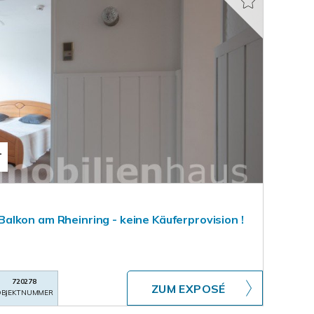
T
lkon am Rheinring - keine Käuferprovision !
720278
ZUM EXPOSÉ
BJEKTNUMMER