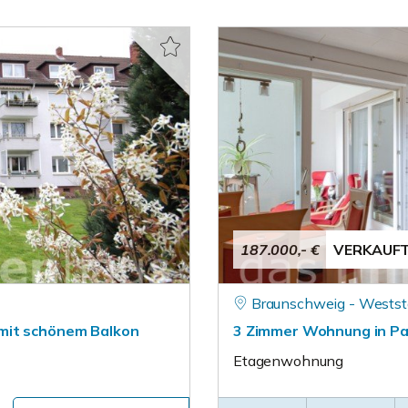
187.000,- €
VERKAUF
Braunschweig - Westst
mit schönem Balkon
3 Zimmer Wohnung in Pa
Etagenwohnung