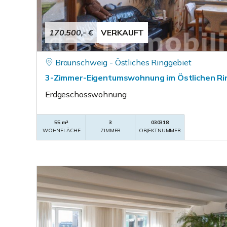
170.500,- €
VERKAUFT
Braunschweig - Östliches Ringgebiet
3-Zimmer-Eigentumswohnung im Östlichen Ri
Erdgeschosswohnung
55 m²
3
030318
WOHNFLÄCHE
ZIMMER
OBJEKTNUMMER