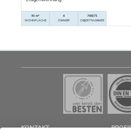
91 m²
4
740271
WOHNFLÄCHE
ZIMMER
OBJEKTNUMMER
KONTAKT
PROFI