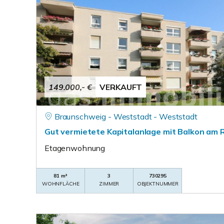
149.000,- €
VERKAUFT
Braunschweig - Weststadt - Weststadt
Gut vermietete Kapitalanlage mit Balkon am 
Etagenwohnung
81 m²
3
730295
WOHNFLÄCHE
ZIMMER
OBJEKTNUMMER