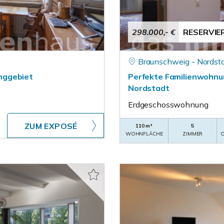
298.000,- €
RESERVIE
Braunschweig - Nordst
nggebiet
Perfekte Familienwohnu
Nordstadt
Erdgeschosswohnung
ZUM EXPOSÉ
110 m²
5
WOHNFLÄCHE
ZIMMER
O