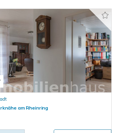
T
adt
rknähe am Rheinring