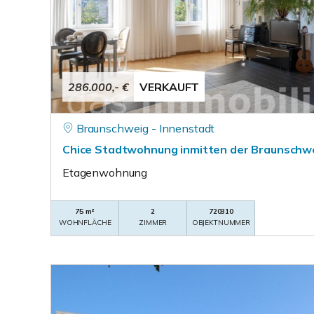
286.000,- €
VERKAUFT
Braunschweig - Innenstadt
Chice Stadtwohnung inmitten der Braunschwe
Etagenwohnung
75 m²
2
720310
WOHNFLÄCHE
ZIMMER
OBJEKTNUMMER