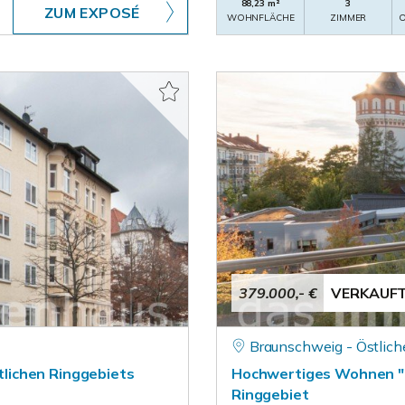
88,23 m²
3
ZUM EXPOSÉ
WOHNFLÄCHE
ZIMMER
O
379.000,- €
VERKAUF
Braunschweig - Östlich
lichen Ringgebiets
Hochwertiges Wohnen "a
Ringgebiet