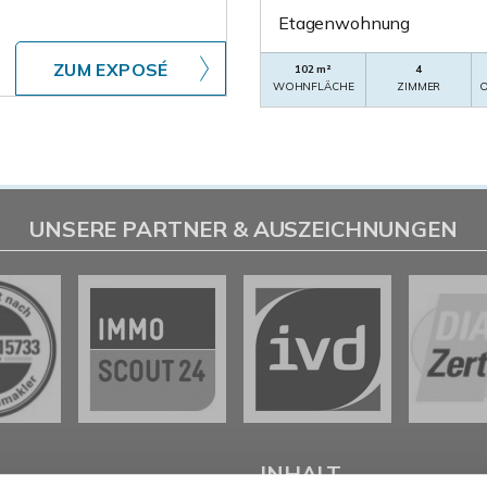
Etagenwohnung
ZUM EXPOSÉ
102 m²
4
WOHNFLÄCHE
ZIMMER
O
UNSERE PARTNER & AUSZEICHNUNGEN
L
INHALT