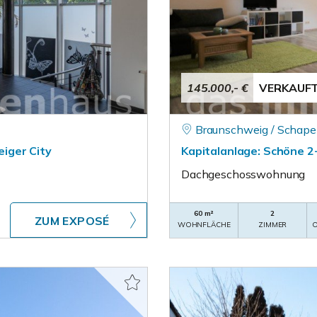
145.000,- €
VERKAUF
Braunschweig / Schape
iger City
Kapitalanlage: Schöne 
Dachgeschosswohnung
60 m²
2
ZUM EXPOSÉ
WOHNFLÄCHE
ZIMMER
O