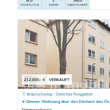
65 m²
3
730274
WOHNFLÄCHE
ZIMMER
OBJEKTNUMMER
212.000,- €
VERKAUFT
Braunschweig - Östliches Ringgebiet
4-Zimmer-Wohnung über den Dächern des Öst
Etagenwohnung