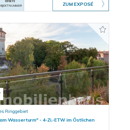
030272
ZUM EXPOSÉ
BJEKTNUMMER
T
es Ringgebiet
m Wasserturm" - 4-Zi.-ETW im Östlichen