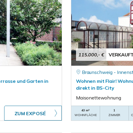
115.000,- €
VERKAUF
Braunschweig - Innens
rrasse und Garten in
Wohnen mit Flair! Wohnu
direkt in BS-City
Maisonettewohnung
43 m²
1
ZUM EXPOSÉ
WOHNFLÄCHE
ZIMMER
O