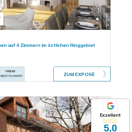
T
n auf 4 Zimmern im östlichen Ringgebiet
740243
ZUM EXPOSÉ
BJEKTNUMMER
Exzellent
5,0