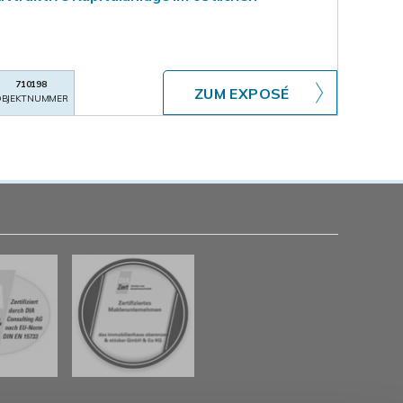
710198
ZUM EXPOSÉ
BJEKTNUMMER