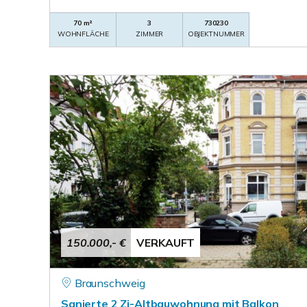
70 m²
3
730230
WOHNFLÄCHE
ZIMMER
OBJEKTNUMMER
150.000,- €
VERKAUFT
Braunschweig
Sanierte 2 Zi-Altbauwohnung mit Balkon