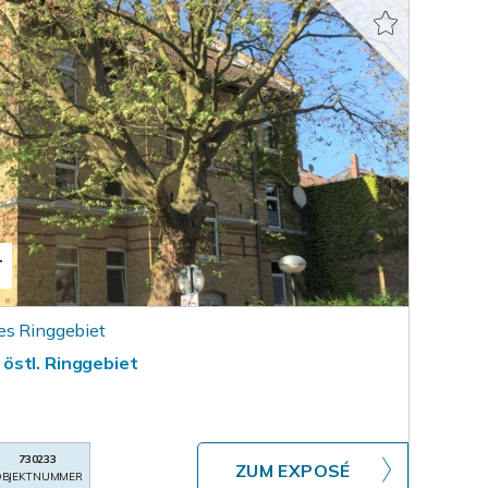
T
es Ringgebiet
östl. Ringgebiet
730233
ZUM EXPOSÉ
BJEKTNUMMER