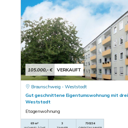
105.000,- €
VERKAUFT
Braunschweig - Weststadt
Gut geschnittene Eigentumswohnung mit drei
Weststadt
Etagenwohnung
69 m²
3
730234
WOHNFLÄCHE
ZIMMER
OBJEKTNUMMER