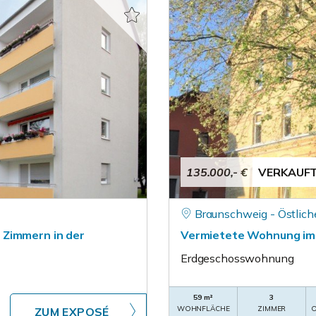
135.000,- €
VERKAUF
Braunschweig - Östlich
 Zimmern in der
Vermietete Wohnung im 
Erdgeschosswohnung
59 m²
3
WOHNFLÄCHE
ZIMMER
O
ZUM EXPOSÉ