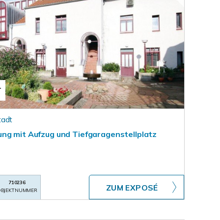
T
tadt
ng mit Aufzug und Tiefgaragenstellplatz
710236
ZUM EXPOSÉ
BJEKTNUMMER