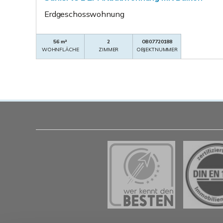
Erdgeschosswohnung
56 m²
2
OB07720188
WOHNFLÄCHE
ZIMMER
OBJEKTNUMMER