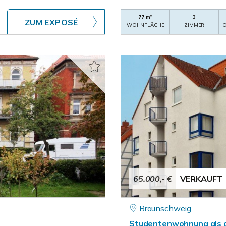
77 m²
3
ZUM EXPOSÉ
WOHNFLÄCHE
ZIMMER
O
65.000,- €
VERKAUFT
Braunschweig
Studentenwohnung als at