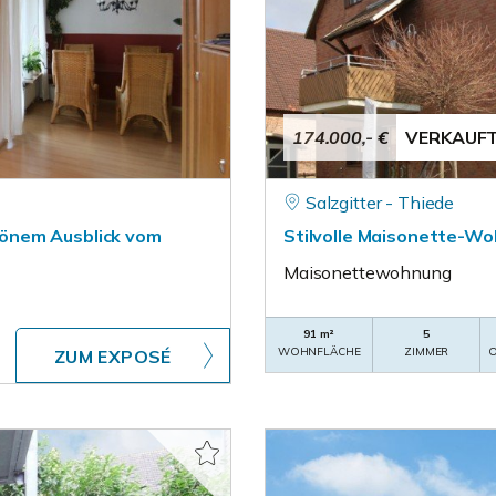
174.000,- €
VERKAUF
Salzgitter - Thiede
önem Ausblick vom
Stilvolle Maisonette-Woh
Maisonettewohnung
91 m²
5
WOHNFLÄCHE
ZIMMER
O
ZUM EXPOSÉ