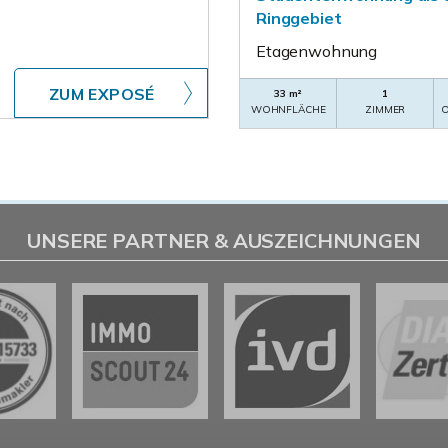
Ringgebiet
Etagenwohnung
ZUM EXPOSÉ
33 m²
1
WOHNFLÄCHE
ZIMMER
O
UNSERE PARTNER & AUSZEICHNUNGEN