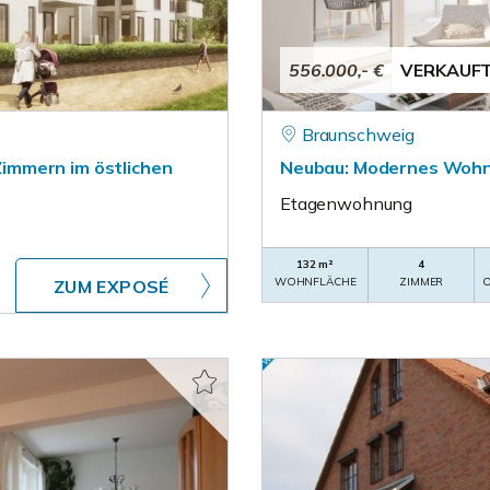
556.000,- €
VERKAUF
Braunschweig
immern im östlichen
Neubau: Modernes Wohne
Etagenwohnung
132 m²
4
WOHNFLÄCHE
ZIMMER
O
ZUM EXPOSÉ