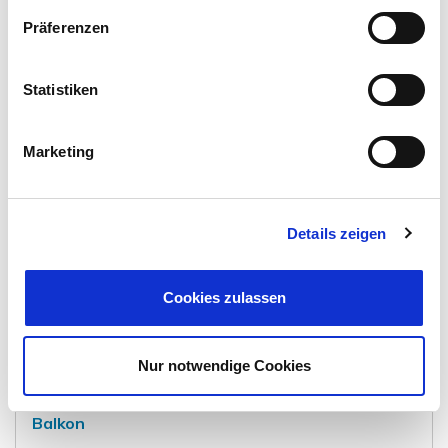
3 bis 4-Zimmer-Wohnung mit Garten in der Nähe
Präferenzen
vom Wasserturm
Erdgeschosswohnung
Statistiken
130 m²
3
WOHNFLÄCHE
ZIMMER
Marketing
Details zeigen
Cookies zulassen
267.000,- €
VERKAUFT
Nur notwendige Cookies
Braunschweig
Sanierte, helle 3 Zi-Altbauwohnung mit großem
Balkon