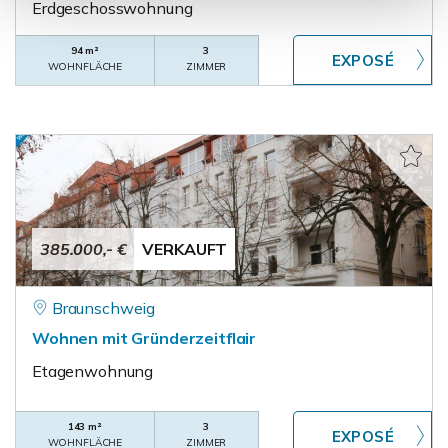
Erdgeschosswohnung
94 m²
3
WOHNFLÄCHE
ZIMMER
385.000,- €
VERKAUFT
Braunschweig
Wohnen mit Gründerzeitflair
Etagenwohnung
143 m²
3
WOHNFLÄCHE
ZIMMER