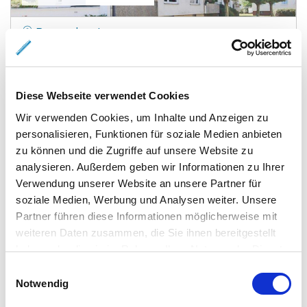
Braunschweig
3 Zimmer Dachgeschosswohnung in Bienrode als
Kapitalanlage
Dachgeschosswohnung
Diese Webseite verwendet Cookies
Wir verwenden Cookies, um Inhalte und Anzeigen zu
55,56 m²
3
WOHNFLÄCHE
ZIMMER
personalisieren, Funktionen für soziale Medien anbieten
zu können und die Zugriffe auf unsere Website zu
analysieren. Außerdem geben wir Informationen zu Ihrer
Verwendung unserer Website an unsere Partner für
soziale Medien, Werbung und Analysen weiter. Unsere
Partner führen diese Informationen möglicherweise mit
weiteren Daten zusammen, die Sie ihnen bereitgestellt
haben oder die sie im Rahmen Ihrer Nutzung der Dienste
440.000,- €
VERKAUFT
gesammelt haben.
Einwilligungsauswahl
Notwendig
Braunschweig