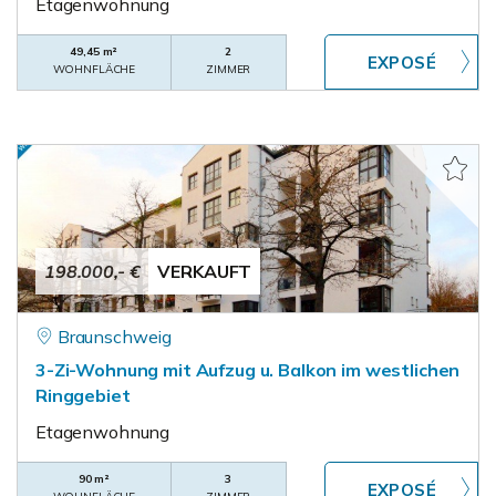
Etagenwohnung
49,45 m²
2
WOHNFLÄCHE
ZIMMER
198.000,- €
VERKAUFT
Braunschweig
3-Zi-Wohnung mit Aufzug u. Balkon im westlichen
Ringgebiet
Etagenwohnung
90 m²
3