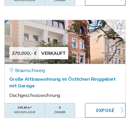
WOHNFLÄCHE
ZIMMER
370.000,- €
VERKAUFT
Braunschweig
Große Altbauwohnung im Östlichen Ringgebiet
mit Garage
Dachgeschosswohnung
138,45 m²
6
WOHNFLÄCHE
ZIMMER