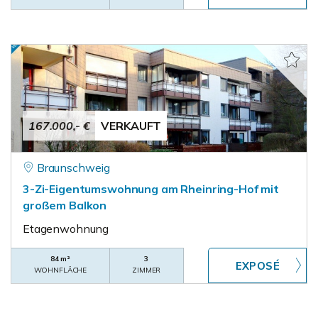
167.000,- €
VERKAUFT
Braunschweig
3-Zi-Eigentumswohnung am Rheinring-Hof mit
großem Balkon
Etagenwohnung
84 m²
3
WOHNFLÄCHE
ZIMMER