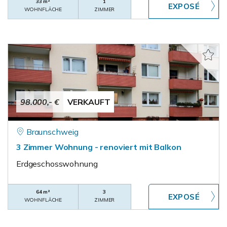
33 m²
1
WOHNFLÄCHE
ZIMMER
98.000,- €
VERKAUFT
Braunschweig
3 Zimmer Wohnung - renoviert mit Balkon
Erdgeschosswohnung
64 m²
3
WOHNFLÄCHE
ZIMMER