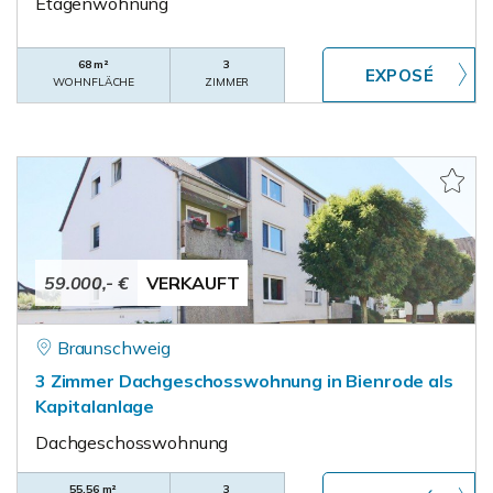
Etagenwohnung
68 m²
3
WOHNFLÄCHE
ZIMMER
59.000,- €
VERKAUFT
Braunschweig
3 Zimmer Dachgeschosswohnung in Bienrode als
Kapitalanlage
Dachgeschosswohnung
55,56 m²
3