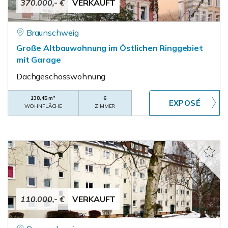
370.000,- €
VERKAUFT
Braunschweig
Große Altbauwohnung im Östlichen Ringgebiet
mit Garage
Dachgeschosswohnung
138,45 m²
6
WOHNFLÄCHE
ZIMMER
110.000,- €
VERKAUFT