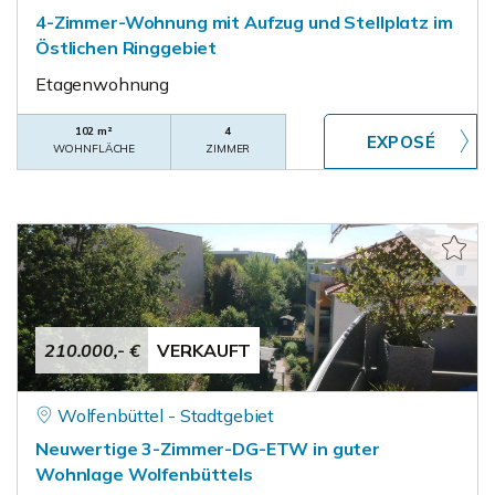
4-Zimmer-Wohnung mit Aufzug und Stellplatz im
Östlichen Ringgebiet
Etagenwohnung
102 m²
4
WOHNFLÄCHE
ZIMMER
210.000,- €
VERKAUFT
Wolfenbüttel - Stadtgebiet
Neuwertige 3-Zimmer-DG-ETW in guter
Wohnlage Wolfenbüttels