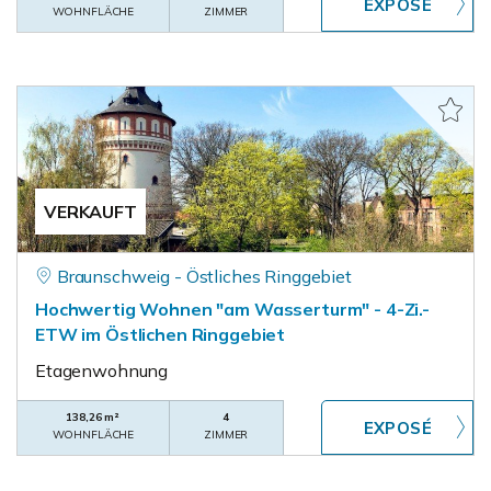
WOHNFLÄCHE
ZIMMER
VERKAUFT
Braunschweig - Östliches Ringgebiet
Hochwertig Wohnen "am Wasserturm" - 4-Zi.-
ETW im Östlichen Ringgebiet
Etagenwohnung
138,26 m²
4
WOHNFLÄCHE
ZIMMER