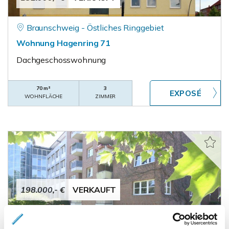
Braunschweig - Östliches Ringgebiet
Wohnung Hagenring 71
Dachgeschosswohnung
70 m²
3
WOHNFLÄCHE
ZIMMER
198.000,- €
VERKAUFT
Braunschweig / Viewegs Garten-Bebelhof -