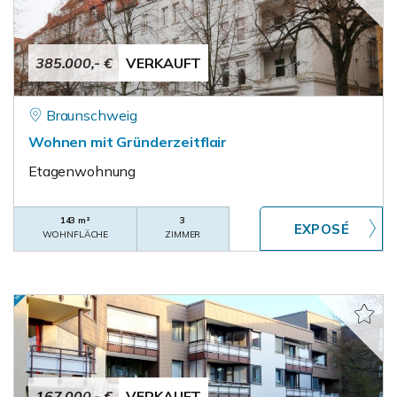
385.000,- €
VERKAUFT
Braunschweig
Wohnen mit Gründerzeitflair
Etagenwohnung
143 m²
3
WOHNFLÄCHE
ZIMMER
167.000,- €
VERKAUFT