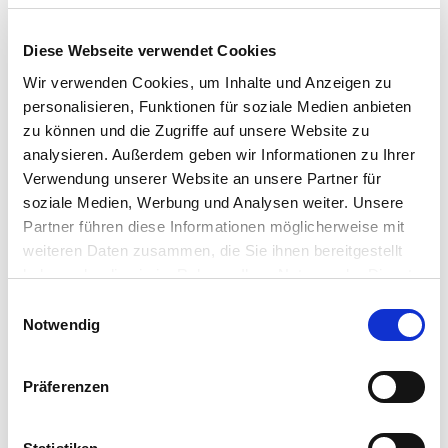
Innenstadt
3-Zi.-Wohnung in zentraler Lage Braunschweigs
Diese Webseite verwendet Cookies
- ideal für Pendler
Wir verwenden Cookies, um Inhalte und Anzeigen zu
Erdgeschosswohnung
personalisieren, Funktionen für soziale Medien anbieten
zu können und die Zugriffe auf unsere Website zu
77 m²
3
analysieren. Außerdem geben wir Informationen zu Ihrer
WOHNFLÄCHE
ZIMMER
Verwendung unserer Website an unsere Partner für
soziale Medien, Werbung und Analysen weiter. Unsere
Partner führen diese Informationen möglicherweise mit
weiteren Daten zusammen, die Sie ihnen bereitgestellt
haben oder die sie im Rahmen Ihrer Nutzung der Dienste
gesammelt haben.
Einwilligungsauswahl
Notwendig
150.000,- €
VERKAUFT
Präferenzen
Braunschweig
Sanierte 2 Zi-Altbauwohnung mit Balkon