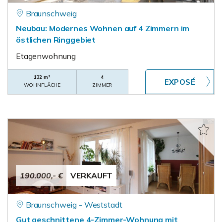
Braunschweig
Neubau: Modernes Wohnen auf 4 Zimmern im
östlichen Ringgebiet
Etagenwohnung
132 m²
4
WOHNFLÄCHE
ZIMMER
190.000,- €
VERKAUFT
Braunschweig - Weststadt
Gut geschnittene 4-Zimmer-Wohnung mit