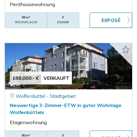
Penthousewohnung
89 m²
3
WOHNFLÄCHE
ZIMMER
188.000,- €
VERKAUFT
Wolfenbüttel - Stadtgebiet
Neuwertige 3-Zimmer-ETW in guter Wohnlage
Wolfenbüttels
Etagenwohnung
85 m²
3