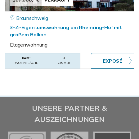
Braunschweig
3-Zi-Eigentumswohnung am Rheinring-Hof mit
großem Balkon
Etagenwohnung
84 m²
3
WOHNFLÄCHE
ZIMMER
UNSERE PARTNER &
AUSZEICHNUNGEN