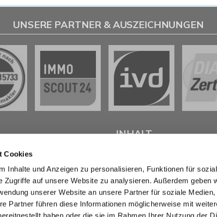
UNSERE PARTNER & AUSZEICHNUNGEN
L
INHALT
t Cookies
tenter
Immobilienmakler in
Start
 Inhalte und Anzeigen zu personalisieren, Funktionen für sozia
weig
stehen wir Ihnen beim
Verkaufen
e Zugriffe auf unsere Website zu analysieren. Außerdem geben w
d bei der Vermietung Ihrer
Kaufen
ur Seite.
Marktberichte
rwendung unserer Website an unsere Partner für soziale Medien
Erbimmobilien
re Partner führen diese Informationen möglicherweise mit weite
sendem Fachwissen und lokaler
Wissen
ereitgestellt haben oder die sie im Rahmen Ihrer Nutzung der D