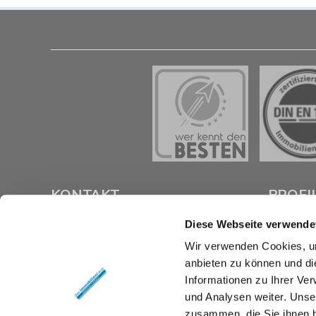
KONTAKT
PROFI
Diese Webseite verwende
das immobilienhaus oberenzer &
Als kompe
Wir verwenden Cookies, um
stöcker gmbh & co kg
Braunsch
anbieten zu können und di
Langer Hof 2d
Verkauf un
38100 Braunschweig
Immobilie z
Informationen zu Ihrer Ve
und Analysen weiter. Unse
Tel.:
0531 26 15 60
Mit umfas
zusammen, die Sie ihnen b