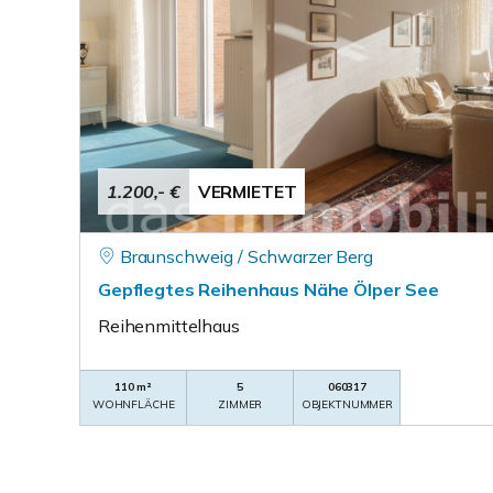
1.200,- €
VERMIETET
Braunschweig / Schwarzer Berg
Gepflegtes Reihenhaus Nähe Ölper See
Reihenmittelhaus
110 m²
5
060317
WOHNFLÄCHE
ZIMMER
OBJEKTNUMMER