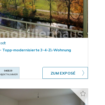
tadt
k - Topp-modernisierte 3-4-Zi.-Wohnung
040329
ZUM EXPOSÉ
BJEKTNUMMER