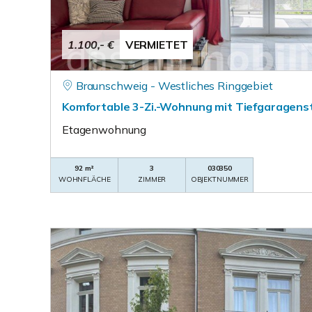
1.100,- €
VERMIETET
Braunschweig - Westliches Ringgebiet
Komfortable 3-Zi.-Wohnung mit Tiefgaragenst
Etagenwohnung
92 m²
3
030350
WOHNFLÄCHE
ZIMMER
OBJEKTNUMMER