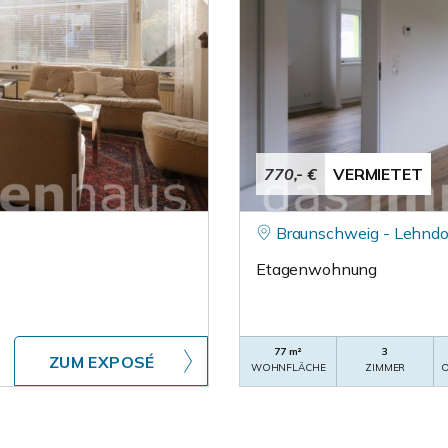
770,- €
VERMIETET
Braunschweig - Lehndo
Etagenwohnung
77 m²
3
ZUM EXPOSÉ
WOHNFLÄCHE
ZIMMER
O