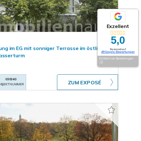
Exzellent
5,0
g im EG mit sonniger Terrasse im östlichen
Basierend auf
49 Google-Bewertungen
Wasserturm
Echtheit von Bewertungen
030340
ZUM EXPOSÉ
BJEKTNUMMER