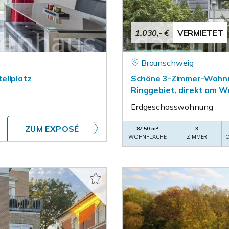
1.030,- €
VERMIETET
Braunschweig
ellplatz
Schöne 3-Zimmer-Wohnun
Ringgebiet, direkt am 
Erdgeschosswohnung
ZUM EXPOSÉ
87,50 m²
3
WOHNFLÄCHE
ZIMMER
O