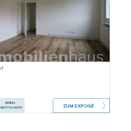
rf
030311
ZUM EXPOSÉ
BJEKTNUMMER