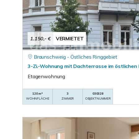
1.150,- €
VERMIETET
Braunschweig - Östliches Ringgebiet
3-Zi.-Wohnung mit Dachterrasse im östlichen
Etagenwohnung
120 m²
3
030328
WOHNFLÄCHE
ZIMMER
OBJEKTNUMMER