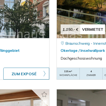
1.150,- €
VERMIETET
Braunschweig - Innens
 Ringgebiet
Okerlage / Inselwallpar
Dachgeschosswohnung
115 m²
4
ZUM EXPOSÉ
WOHNFLÄCHE
ZIMMER
O