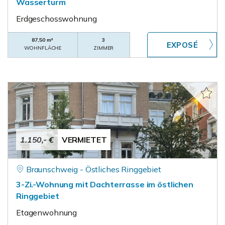
Wasserturm
Erdgeschosswohnung
87,50 m²
3
WOHNFLÄCHE
ZIMMER
1.150,- €
VERMIETET
Braunschweig - Östliches Ringgebiet
3-Zi.-Wohnung mit Dachterrasse im östlichen
Ringgebiet
Etagenwohnung