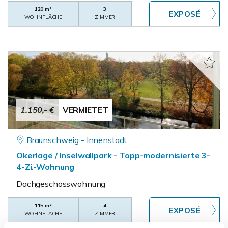
120 m²
3
WOHNFLÄCHE
ZIMMER
1.150,- €
VERMIETET
Braunschweig - Innenstadt
Okerlage / Inselwallpark - Topp-modernisierte 3-
4-Zi.-Wohnung
Dachgeschosswohnung
115 m²
4
WOHNFLÄCHE
ZIMMER