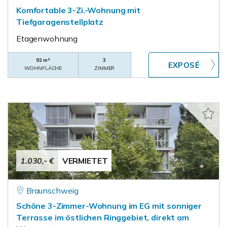
Komfortable 3-Zi.-Wohnung mit
Tiefgaragenstellplatz
Etagenwohnung
92 m²
3
WOHNFLÄCHE
ZIMMER
1.030,- €
VERMIETET
Braunschweig
Schöne 3-Zimmer-Wohnung im EG mit sonniger
Terrasse im östlichen Ringgebiet, direkt am