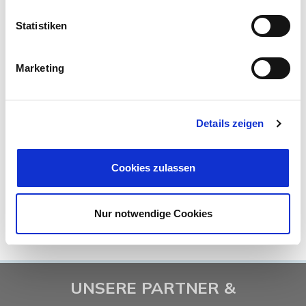
Statistiken
770,- €
VERMIETET
Marketing
Braunschweig - Lehndorf
Etagenwohnung
Details zeigen
Cookies zulassen
77 m²
3
WOHNFLÄCHE
ZIMMER
Nur notwendige Cookies
UNSERE PARTNER &