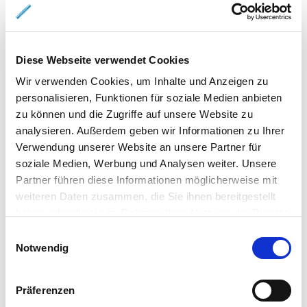
Diese Webseite verwendet Cookies
Wir verwenden Cookies, um Inhalte und Anzeigen zu
personalisieren, Funktionen für soziale Medien anbieten
1.200,- €
VERMIETET
zu können und die Zugriffe auf unsere Website zu
analysieren. Außerdem geben wir Informationen zu Ihrer
Braunschweig / Schwarzer Berg
Verwendung unserer Website an unsere Partner für
soziale Medien, Werbung und Analysen weiter. Unsere
Gepflegtes Reihenhaus Nähe Ölper See
Partner führen diese Informationen möglicherweise mit
Reihenmittelhaus
weiteren Daten zusammen, die Sie ihnen bereitgestellt
haben oder die sie im Rahmen Ihrer Nutzung der Dienste
110 m²
5
gesammelt haben.
Einwilligungsauswahl
WOHNFLÄCHE
ZIMMER
Notwendig
Präferenzen