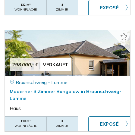
132 m²
4
WOHNFLÄCHE
ZIMMER
298.000,- €
VERKAUFT
Braunschweig - Lamme
Moderner 3 Zimmer Bungalow in Braunschweig-
Lamme
Haus
110 m²
3
WOHNFLÄCHE
ZIMMER