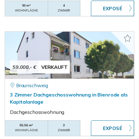
93 m²
4
WOHNFLÄCHE
ZIMMER
59.000,- €
VERKAUFT
Braunschweig
3 Zimmer Dachgeschosswohnung in Bienrode als
Kapitalanlage
Dachgeschosswohnung
55,56 m²
3
WOHNFLÄCHE
ZIMMER