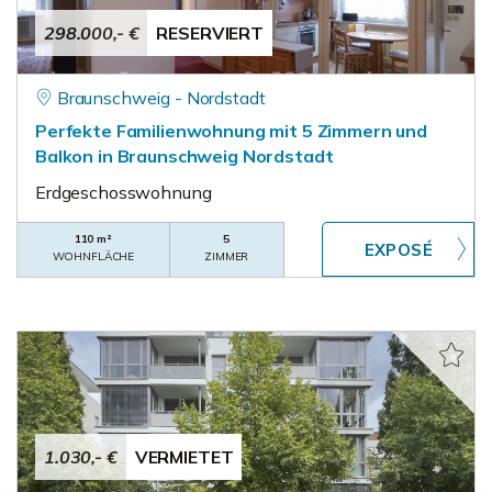
298.000,- €
RESERVIERT
Braunschweig - Nordstadt
Perfekte Familienwohnung mit 5 Zimmern und
Balkon in Braunschweig Nordstadt
Erdgeschosswohnung
110 m²
5
WOHNFLÄCHE
ZIMMER
1.030,- €
VERMIETET