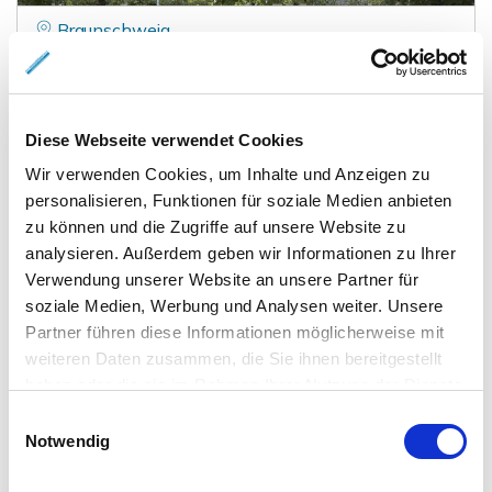
Braunschweig
Schöne 3-Zimmer-Wohnung im EG mit sonniger
Terrasse im östlichen Ringgebiet, direkt am
Wasserturm
Diese Webseite verwendet Cookies
Erdgeschosswohnung
Wir verwenden Cookies, um Inhalte und Anzeigen zu
87,50 m²
3
personalisieren, Funktionen für soziale Medien anbieten
WOHNFLÄCHE
ZIMMER
zu können und die Zugriffe auf unsere Website zu
analysieren. Außerdem geben wir Informationen zu Ihrer
Verwendung unserer Website an unsere Partner für
soziale Medien, Werbung und Analysen weiter. Unsere
Partner führen diese Informationen möglicherweise mit
weiteren Daten zusammen, die Sie ihnen bereitgestellt
haben oder die sie im Rahmen Ihrer Nutzung der Dienste
gesammelt haben.
886.000,- €
VERKAUFT
Einwilligungsauswahl
Notwendig
Braunschweig - Östliches Ringgebiet