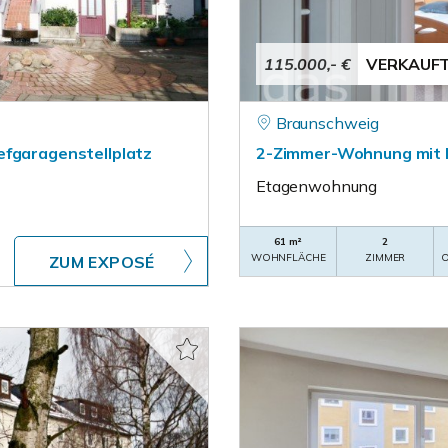
115.000,- €
VERKAUF
Braunschweig
efgaragenstellplatz
2-Zimmer-Wohnung mit Ba
Etagenwohnung
61 m²
2
WOHNFLÄCHE
ZIMMER
O
ZUM EXPOSÉ