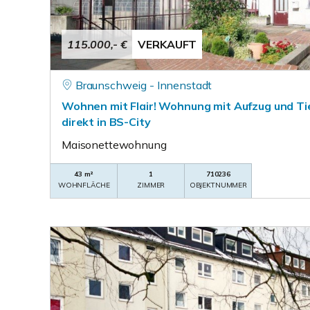
115.000,- €
VERKAUFT
Braunschweig - Innenstadt
Wohnen mit Flair! Wohnung mit Aufzug und Ti
direkt in BS-City
Maisonettewohnung
43 m²
1
710236
WOHNFLÄCHE
ZIMMER
OBJEKTNUMMER