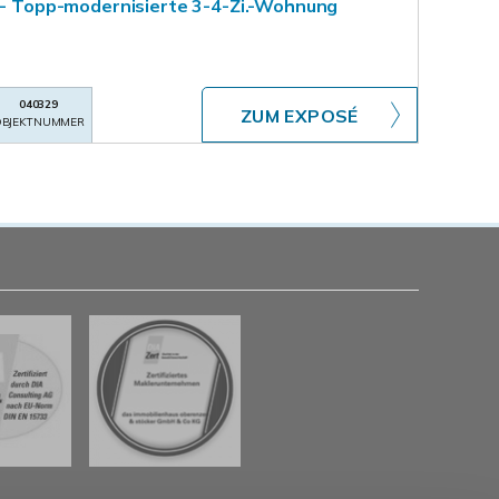
k - Topp-modernisierte 3-4-Zi.-Wohnung
040329
ZUM EXPOSÉ
BJEKTNUMMER