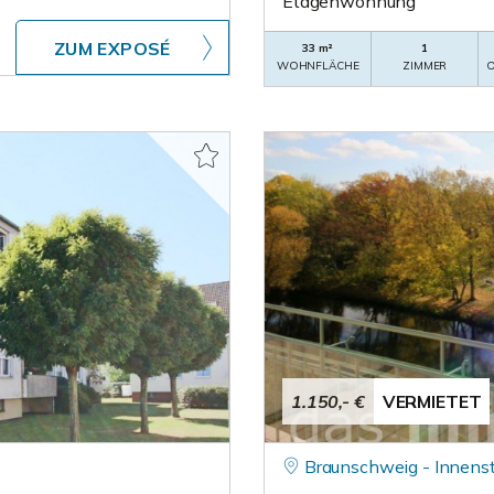
Etagenwohnung
ZUM EXPOSÉ
33 m²
1
WOHNFLÄCHE
ZIMMER
O
1.150,- €
VERMIETET
Braunschweig - Innens