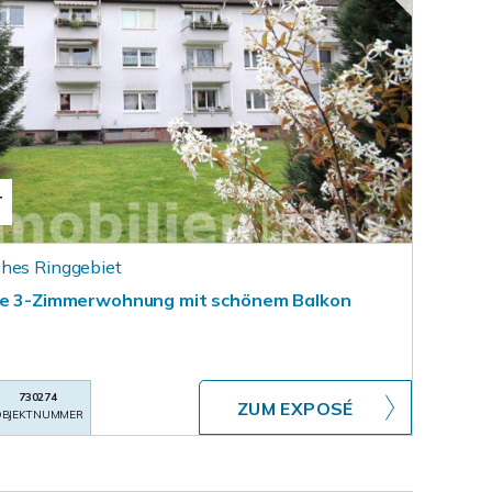
T
ches Ringgebiet
ahe 3-Zimmerwohnung mit schönem Balkon
730274
ZUM EXPOSÉ
BJEKTNUMMER