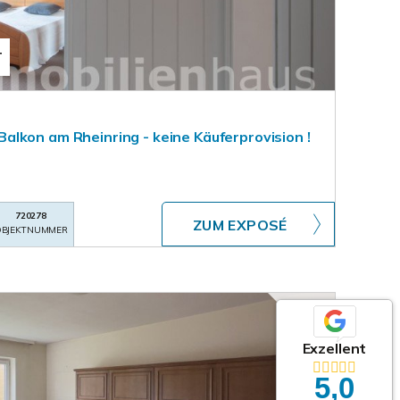
T
lkon am Rheinring - keine Käuferprovision !
720278
ZUM EXPOSÉ
BJEKTNUMMER
Exzellent
5,0