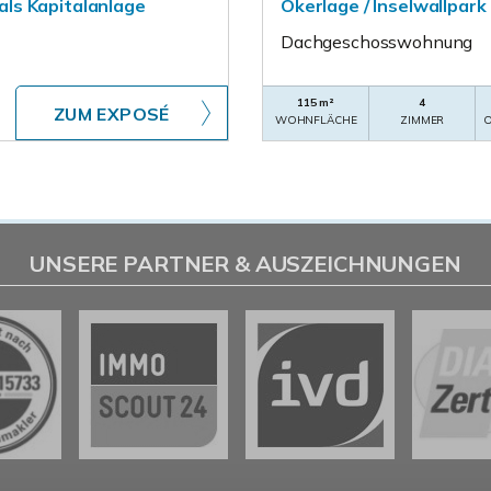
ls Kapitalanlage
Okerlage / Inselwallpar
Dachgeschosswohnung
115 m²
4
ZUM EXPOSÉ
WOHNFLÄCHE
ZIMMER
O
UNSERE PARTNER & AUSZEICHNUNGEN