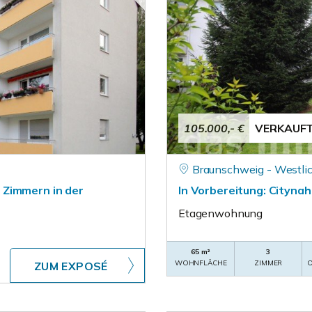
105.000,- €
VERKAUF
Braunschweig - Westli
 Zimmern in der
In Vorbereitung: Cityn
Etagenwohnung
65 m²
3
WOHNFLÄCHE
ZIMMER
O
ZUM EXPOSÉ