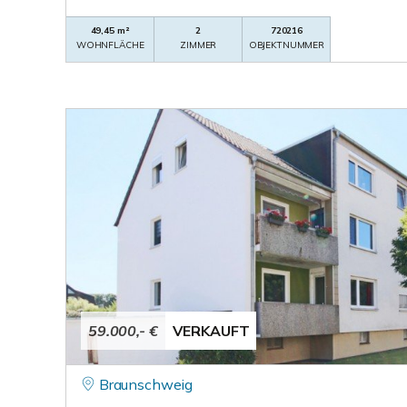
49,45 m²
2
720216
WOHNFLÄCHE
ZIMMER
OBJEKTNUMMER
59.000,- €
VERKAUFT
Braunschweig