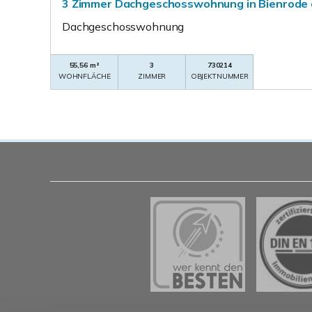
3 Zimmer Dachgeschosswohnung in Bienrode a
Dachgeschosswohnung
55,56 m²
3
730214
WOHNFLÄCHE
ZIMMER
OBJEKTNUMMER