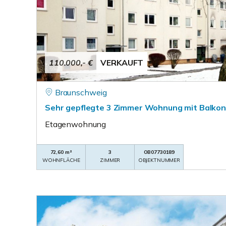
110.000,- €
VERKAUFT
Braunschweig
Sehr gepflegte 3 Zimmer Wohnung mit Balkon
Etagenwohnung
72,60 m²
3
OB07730189
WOHNFLÄCHE
ZIMMER
OBJEKTNUMMER