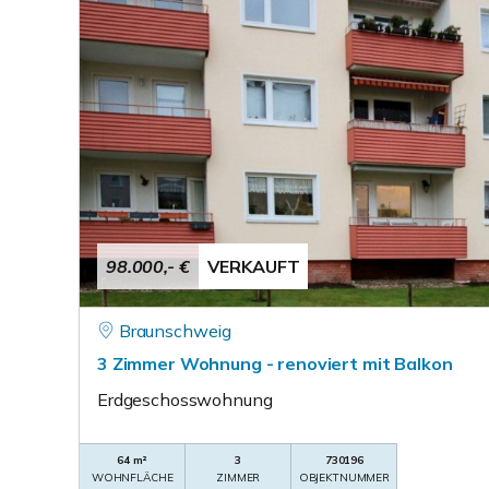
98.000,- €
VERKAUFT
Braunschweig
3 Zimmer Wohnung - renoviert mit Balkon
Erdgeschosswohnung
64 m²
3
730196
WOHNFLÄCHE
ZIMMER
OBJEKTNUMMER