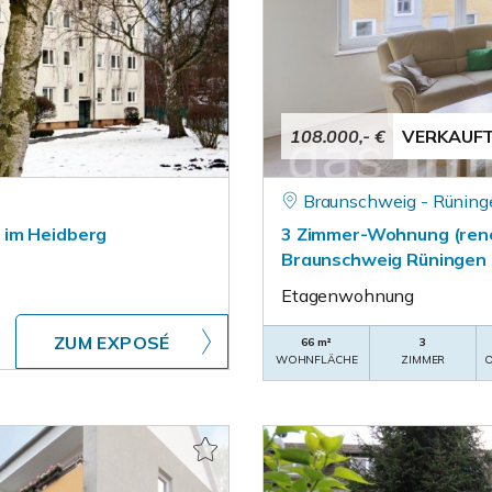
108.000,- €
VERKAUF
Braunschweig - Rüning
 im Heidberg
3 Zimmer-Wohnung (reno
Braunschweig Rüningen
Etagenwohnung
ZUM EXPOSÉ
66 m²
3
WOHNFLÄCHE
ZIMMER
O