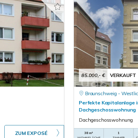
85.000,- €
VERKAUFT
Braunschweig - Westli
Perfekte Kapitalanlage i
Dachgeschosswohnung
Dachgeschosswohnung
ZUM EXPOSÉ
38 m²
1
WOHNFLÄCHE
ZIMMER
O