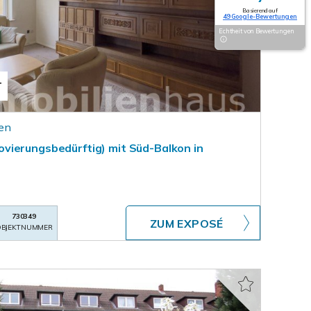
Basierend auf
49 Google-Bewertungen
Echtheit von Bewertungen
T
en
vierungsbedürftig) mit Süd-Balkon in
730349
ZUM EXPOSÉ
BJEKTNUMMER