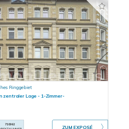
ches Ringgebiet
n zentraler Lage - 1-Zimmer-
710362
ZUM EXPOSÉ
BJEKTNUMMER