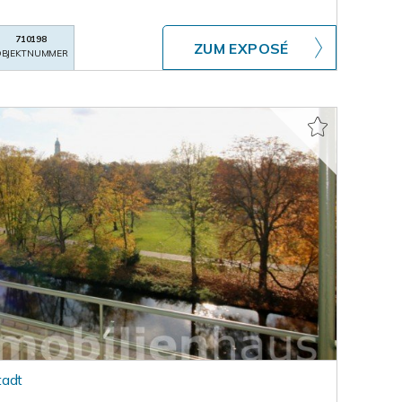
710198
ZUM EXPOSÉ
BJEKTNUMMER
tadt