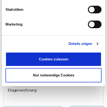
Wasserturm
Statistiken
Erdgeschosswohnung
87,50 m²
3
Marketing
WOHNFLÄCHE
ZIMMER
Details zeigen
Cookies zulassen
770,- €
VERMIETET
Nur notwendige Cookies
Braunschweig - Lehndorf
Etagenwohnung