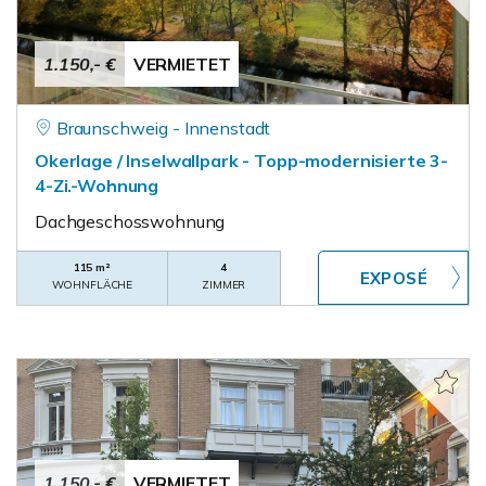
1.150,- €
VERMIETET
Braunschweig - Innenstadt
Okerlage / Inselwallpark - Topp-modernisierte 3-
4-Zi.-Wohnung
Dachgeschosswohnung
115 m²
4
WOHNFLÄCHE
ZIMMER
1.150,- €
VERMIETET