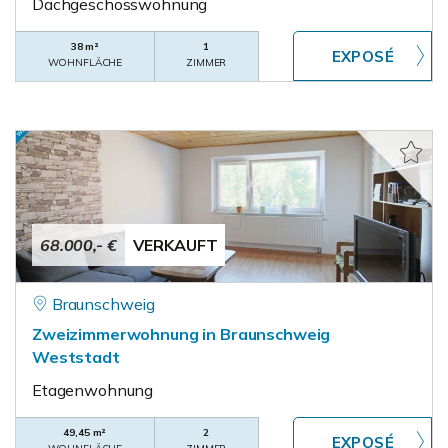
Dachgeschosswohnung
38 m²
1
WOHNFLÄCHE
ZIMMER
68.000,- €
VERKAUFT
Braunschweig
Zweizimmerwohnung in Braunschweig
Weststadt
Etagenwohnung
49,45 m²
2