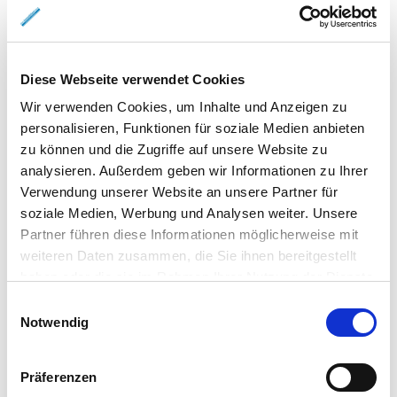
Komfortable 3-Zi.-Wohnung mit
Tiefgaragenstellplatz
Etagenwohnung
Diese Webseite verwendet Cookies
Wir verwenden Cookies, um Inhalte und Anzeigen zu
92 m²
3
WOHNFLÄCHE
ZIMMER
personalisieren, Funktionen für soziale Medien anbieten
zu können und die Zugriffe auf unsere Website zu
analysieren. Außerdem geben wir Informationen zu Ihrer
Verwendung unserer Website an unsere Partner für
soziale Medien, Werbung und Analysen weiter. Unsere
Partner führen diese Informationen möglicherweise mit
weiteren Daten zusammen, die Sie ihnen bereitgestellt
haben oder die sie im Rahmen Ihrer Nutzung der Dienste
1.030,- €
VERMIETET
gesammelt haben.
Einwilligungsauswahl
Notwendig
Braunschweig
Schöne 3-Zimmer-Wohnung im EG mit sonniger
Präferenzen
Terrasse im östlichen Ringgebiet, direkt am