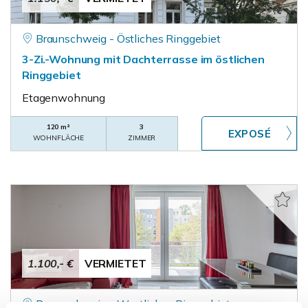
Braunschweig - Östliches Ringgebiet
3-Zi.-Wohnung mit Dachterrasse im östlichen
Ringgebiet
Etagenwohnung
120 m²
3
WOHNFLÄCHE
ZIMMER
1.100,- €
VERMIETET
Braunschweig - Westliches Ringgebiet