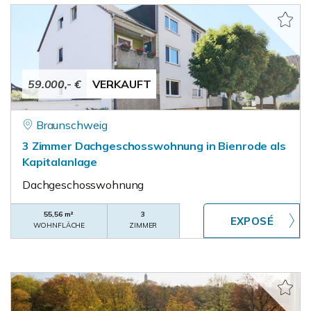
59.000,- €
VERKAUFT
Braunschweig
3 Zimmer Dachgeschosswohnung in Bienrode als
Kapitalanlage
Dachgeschosswohnung
55,56 m²
3
WOHNFLÄCHE
ZIMMER