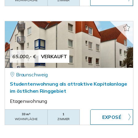
WOHNFLÄCHE
ZIMMER
65.000,- €
VERKAUFT
Braunschweig
Studentenwohnung als attraktive Kapitalanlage
im östlichen Ringgebiet
Etagenwohnung
33 m²
1
WOHNFLÄCHE
ZIMMER