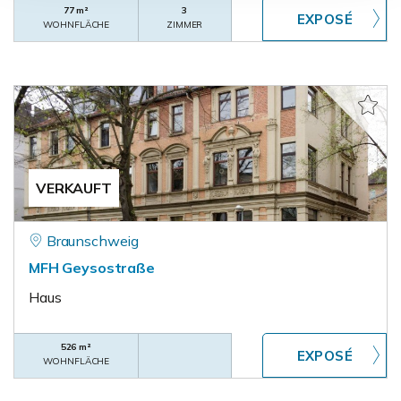
77 m²
3
WOHNFLÄCHE
ZIMMER
VERKAUFT
Braunschweig
MFH Geysostraße
Haus
526 m²
WOHNFLÄCHE