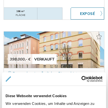
186 m²
FLÄCHE
398.000,- €
VERKAUFT
Braunschweig - Östliches Ringgebiet
Eigentumswohnung und Hinterhaus mit 3 kleinen
Wohnungen im Östlichen Ringgebiet
Renditeobjekt
Diese Webseite verwendet Cookies
Wir verwenden Cookies, um Inhalte und Anzeigen zu
217 m²