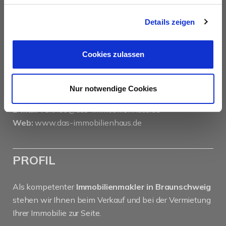
das immobilienhaus oberenzer & stöcker gmbh &
co kg
Details zeigen
Langer Hof 2d
38100 Braunschweig
Cookies zulassen
Tel.:
0531 26 15 60
Fax:
0531 26 15 619
Nur notwendige Cookies
E-Mail:
vertrieb@das-immobilienhaus.de
Web:
www.das-immobilienhaus.de
PROFIL
Als kompetenter
Immobilienmakler in Braunschweig
stehen wir Ihnen beim Verkauf und bei der Vermietung
Ihrer Immobilie zur Seite.