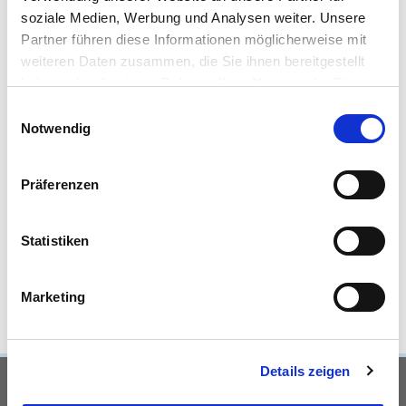
soziale Medien, Werbung und Analysen weiter. Unsere
Partner führen diese Informationen möglicherweise mit
weiteren Daten zusammen, die Sie ihnen bereitgestellt
haben oder die sie im Rahmen Ihrer Nutzung der Dienste
gesammelt haben.
Einwilligungsauswahl
Notwendig
Ich habe die
Datenschutzerklärung
zur Kenntnis genommen. Ich
stimme zu, dass meine Angaben und Daten zur Beantwortung
meiner Anfrage elektronisch erhoben und gespeichert werden.
Präferenzen
Hinweis: Sie können Ihre Einwilligung jederzeit für die Zukunft per E-
Mail an vertrieb@das-immobilienhaus.de widerrufen. *
Statistiken
* Pflichtfelder
Absenden
Marketing
Details zeigen
UNSERE PARTNER &