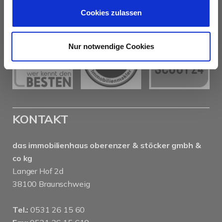
AUSZEICHNUNGEN
Cookies zulassen
Nur notwendige Cookies
KONTAKT
das immobilienhaus oberenzer & stöcker gmbh &
co kg
Langer Hof 2d
38100 Braunschweig
Tel.:
0531 26 15 60