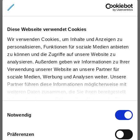
AUSZEICHNUNGEN
Diese Webseite verwendet Cookies
Wir verwenden Cookies, um Inhalte und Anzeigen zu
personalisieren, Funktionen für soziale Medien anbieten
zu können und die Zugriffe auf unsere Website zu
analysieren. Außerdem geben wir Informationen zu Ihrer
Verwendung unserer Website an unsere Partner für
KONTAKT
soziale Medien, Werbung und Analysen weiter. Unsere
Partner führen diese Informationen möglicherweise mit
weiteren Daten zusammen, die Sie ihnen bereitgestellt
das immobilienhaus oberenzer & stöcker gmbh &
haben oder die sie im Rahmen Ihrer Nutzung der Dienste
co kg
gesammelt haben.
Einwilligungsauswahl
Langer Hof 2d
Notwendig
38100 Braunschweig
Tel.:
0531 26 15 60
Präferenzen