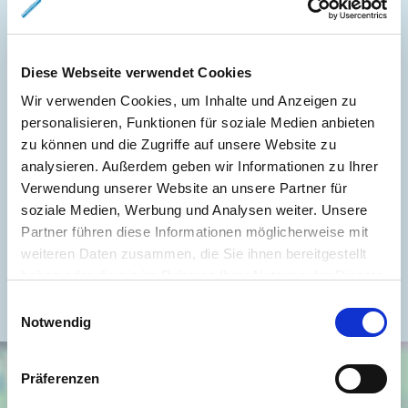
Weitere Informationen
Diese Webseite verwendet Cookies
Wesentlicher Energieträger
GAS
Wir verwenden Cookies, um Inhalte und Anzeigen zu
personalisieren, Funktionen für soziale Medien anbieten
Energieausweis gültig bis
2030-03-03
zu können und die Zugriffe auf unsere Website zu
Energieausweis Jahrgang
ab dem 1.5.2014
analysieren. Außerdem geben wir Informationen zu Ihrer
Energieausweis Werteklasse
F
Verwendung unserer Website an unsere Partner für
soziale Medien, Werbung und Analysen weiter. Unsere
Energieausweis Baujahr
1930
Partner führen diese Informationen möglicherweise mit
Heizung
Zentralheizung
weiteren Daten zusammen, die Sie ihnen bereitgestellt
haben oder die sie im Rahmen Ihrer Nutzung der Dienste
Befeuerung
Gas
gesammelt haben.
Einwilligungsauswahl
Notwendig
Präferenzen