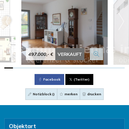
497.000,- €
VERKAUFT
Facebook
(Twitter)
Notizblock (
)
merken
drucken
Objektart