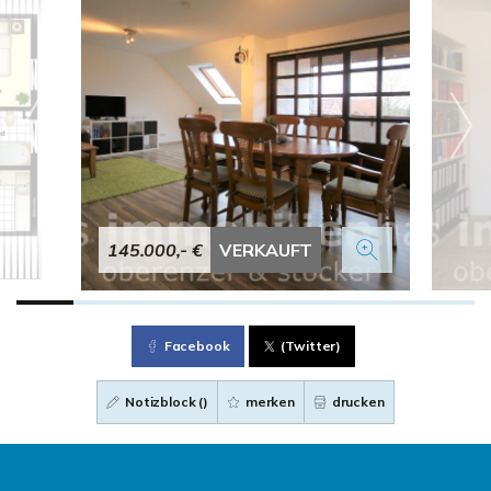
145.000,- €
VERKAUFT
Facebook
(Twitter)
Notizblock (
)
merken
drucken