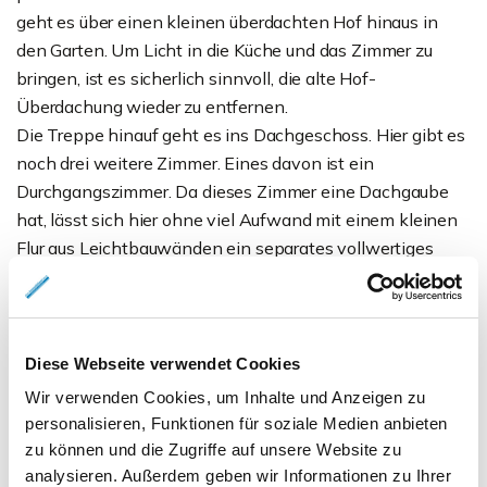
geht es über einen kleinen überdachten Hof hinaus in
den Garten. Um Licht in die Küche und das Zimmer zu
bringen, ist es sicherlich sinnvoll, die alte Hof-
Überdachung wieder zu entfernen.
Die Treppe hinauf geht es ins Dachgeschoss. Hier gibt es
noch drei weitere Zimmer. Eines davon ist ein
Durchgangszimmer. Da dieses Zimmer eine Dachgaube
hat, lässt sich hier ohne viel Aufwand mit einem kleinen
Flur aus Leichtbauwänden ein separates vollwertiges
schönes Zimmer schaffen.
Das Haus und seine Außenanlagen sind nicht mehr so
ganz auf der Höhe der Zeit. Das macht, wie Sie sicherlich
bemerkt haben, sich auch im Kaufpreis bemerkbar. Die
Diese Webseite verwendet Cookies
ideale Gelegenheit für alle, die mit Hilfe eigener
Wir verwenden Cookies, um Inhalte und Anzeigen zu
Muskelkraft erheblich am Kaufpreis sparen wollen und
personalisieren, Funktionen für soziale Medien anbieten
sich ihren Traum von einem Haus mit herrlichem
zu können und die Zugriffe auf unsere Website zu
Südwestgarten erfüllen wollen.
analysieren. Außerdem geben wir Informationen zu Ihrer