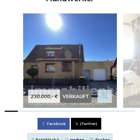
230.000,- €
VERKAUFT
Facebook
(Twitter)
Notizblock (
)
merken
drucken