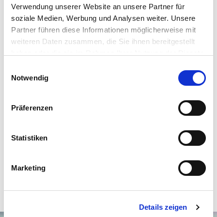
Wir laden Sie herzlich ein, Ihre Ideen und Fragen bei einer
Verwendung unserer Website an unsere Partner für
soziale Medien, Werbung und Analysen weiter. Unsere
persönlichen Begehung mit uns zu besprechen!
Partner führen diese Informationen möglicherweise mit
weiteren Daten zusammen, die Sie ihnen bereitgestellt
Ansprechpartner
haben oder die sie im Rahmen Ihrer Nutzung der Dienste
gesammelt haben.
Einwilligungsauswahl
Frau Katrin Oberenzer
Notwendig
Telefon: 0049531261560
Telefax: 00495312615609
Präferenzen
info@das-immobilienhaus.de
Statistiken
Downloads
Expose_kurz!2337!!39697 (.pdf, 437 KB)
Marketing
Details zeigen