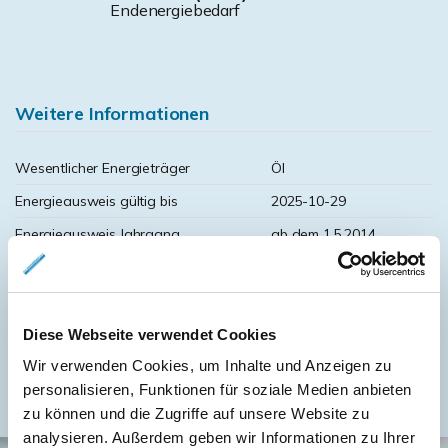
Endenergiebedarf
Weitere Informationen
Wesentlicher Energieträger
Öl
Energieausweis gültig bis
2025-10-29
Energieausweis Jahrgang
ab dem 1.5.2014
Energieausweis Werteklasse
E
Energieausweis Baujahr
1977
Heizung
Zentralheizung
Diese Webseite verwendet Cookies
Befeuerung
Wir verwenden Cookies, um Inhalte und Anzeigen zu
Öl
personalisieren, Funktionen für soziale Medien anbieten
zu können und die Zugriffe auf unsere Website zu
analysieren. Außerdem geben wir Informationen zu Ihrer