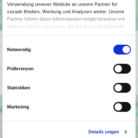
Verwendung unserer Website an unsere Partner für
soziale Medien, Werbung und Analysen weiter. Unsere
Partner führen diese Informationen möglicherweise mit
weiteren Daten zusammen, die Sie ihnen bereitgestellt
haben oder die sie im Rahmen Ihrer Nutzung der Dienste
Ich bin damit einverstanden, dass mir Karten von Google
gesammelt haben.
Einwilligungsauswahl
angezeigt werden. Es gelten die
Notwendig
Datenschutzbedingungen von Google
(
https://policies.google.com/privacy
).
Präferenzen
Ich bin einverstanden
Statistiken
Marketing
Details zeigen