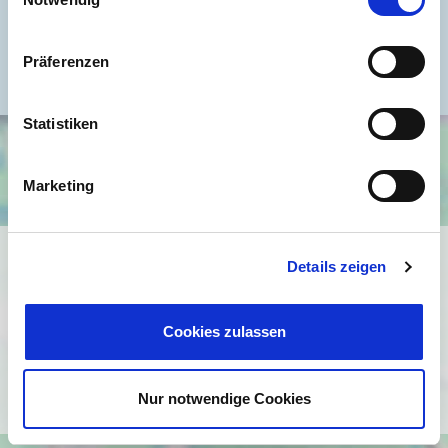
Heizung
Etagenheizung
Befeuerung
Gas
Präferenzen
Statistiken
Marketing
Ich bin damit einverstanden, dass mir Karten von Google
Details zeigen
angezeigt werden. Es gelten die
Datenschutzbedingungen von Google
Cookies zulassen
(
https://policies.google.com/privacy
).
Ich bin einverstanden
Nur notwendige Cookies