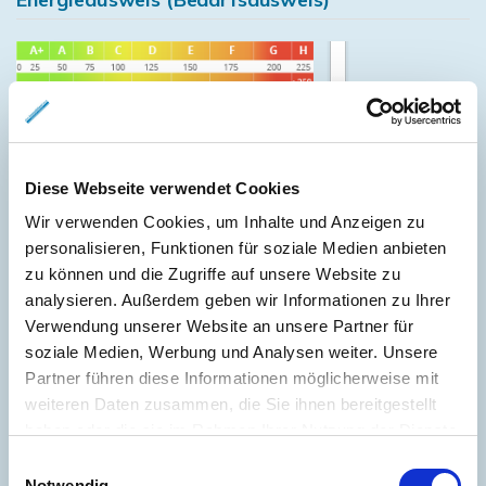
287,60 kWh / (m²*a)
Endenergiebedarf
Diese Webseite verwendet Cookies
Wir verwenden Cookies, um Inhalte und Anzeigen zu
personalisieren, Funktionen für soziale Medien anbieten
Weitere Informationen
zu können und die Zugriffe auf unsere Website zu
analysieren. Außerdem geben wir Informationen zu Ihrer
Wesentlicher Energieträger
GAS
Verwendung unserer Website an unsere Partner für
soziale Medien, Werbung und Analysen weiter. Unsere
Energieausweis gültig bis
2028-08-02
Partner führen diese Informationen möglicherweise mit
Energieausweis Jahrgang
ab dem 1.5.2014
weiteren Daten zusammen, die Sie ihnen bereitgestellt
Energieausweis Werteklasse
H
haben oder die sie im Rahmen Ihrer Nutzung der Dienste
gesammelt haben.
Energieausweis Baujahr
1902
Einwilligungsauswahl
Notwendig