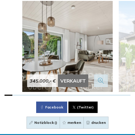
345.000,- €
VERKAUFT
Facebook
(Twitter)
Notizblock (
)
merken
drucken