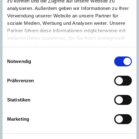
zu können und die Zugriffe auf unsere Website zu
analysieren. Außerdem geben wir Informationen zu Ihrer
Verwendung unserer Website an unsere Partner für
204,03 kWh / (m²*a)
soziale Medien, Werbung und Analysen weiter. Unsere
Endenergiebedarf
Partner führen diese Informationen möglicherweise mit
weiteren Daten zusammen, die Sie ihnen bereitgestellt
haben oder die sie im Rahmen Ihrer Nutzung der Dienste
gesammelt haben.
Einwilligungsauswahl
Weitere Informationen
Notwendig
Wesentlicher Energieträger
GAS
Präferenzen
Energieausweis gültig bis
2034-10-16
Energieausweis Jahrgang
ab dem 1.5.2014
Statistiken
Energieausweis Werteklasse
G
Energieausweis Baujahr
1973
Marketing
Energieausweis Gebäudeart
Wohngebäude
Befeuerung
Gas