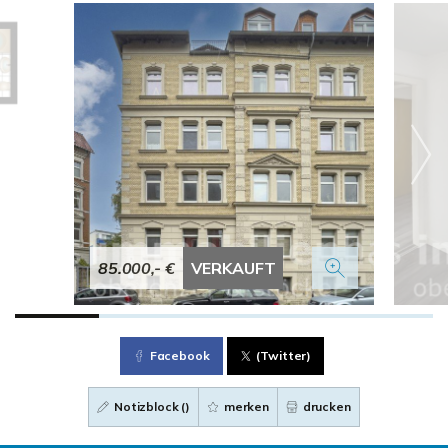
85.000,- €
VERKAUFT
Facebook
(Twitter)
Notizblock (
)
merken
drucken