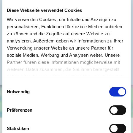
Wesentlicher Energieträger
GAS
Diese Webseite verwendet Cookies
Energieausweis gültig bis
2027-01-27
Wir verwenden Cookies, um Inhalte und Anzeigen zu
Energieausweis Jahrgang
ab dem 1.5.2014
personalisieren, Funktionen für soziale Medien anbieten
zu können und die Zugriffe auf unsere Website zu
Energieausweis Werteklasse
D
analysieren. Außerdem geben wir Informationen zu Ihrer
Energieausweis Baujahr
1900
Verwendung unserer Website an unsere Partner für
Energieausweis Gebäudeart
Wohngebäude
soziale Medien, Werbung und Analysen weiter. Unsere
Partner führen diese Informationen möglicherweise mit
Befeuerung
Gas
weiteren Daten zusammen, die Sie ihnen bereitgestellt
haben oder die sie im Rahmen Ihrer Nutzung der Dienste
gesammelt haben.
Einwilligungsauswahl
Notwendig
Präferenzen
Ich bin damit einverstanden, dass mir Karten von Google
Statistiken