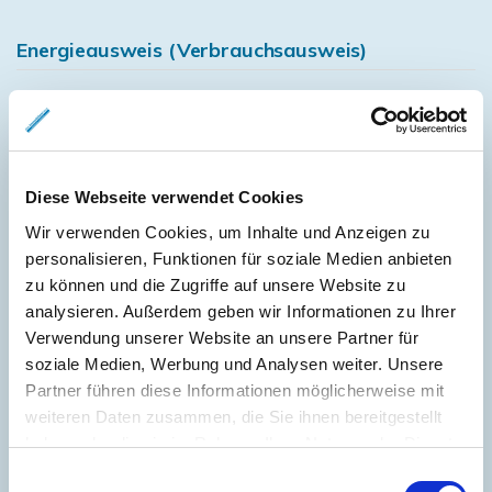
Energieausweis (Verbrauchsausweis)
178 kWh / (m²*a)
Diese Webseite verwendet Cookies
Energieverbrauchskennwert
Wir verwenden Cookies, um Inhalte und Anzeigen zu
personalisieren, Funktionen für soziale Medien anbieten
zu können und die Zugriffe auf unsere Website zu
Weitere Informationen
analysieren. Außerdem geben wir Informationen zu Ihrer
Verwendung unserer Website an unsere Partner für
soziale Medien, Werbung und Analysen weiter. Unsere
Wesentlicher Energieträger
Fernwärme
Partner führen diese Informationen möglicherweise mit
Energieausweis gültig bis
2008-07-04
weiteren Daten zusammen, die Sie ihnen bereitgestellt
haben oder die sie im Rahmen Ihrer Nutzung der Dienste
Energieausweis Jahrgang
vor 1.5.2014
gesammelt haben.
Einwilligungsauswahl
Energieausweis Baujahr
1964