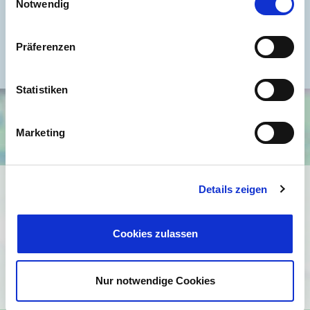
Notwendig
Heizung
Fernheizung
Befeuerung
Fernwärme
Präferenzen
Statistiken
Marketing
Ich bin damit einverstanden, dass mir Karten von Google
Details zeigen
angezeigt werden. Es gelten die
Datenschutzbedingungen von Google
Cookies zulassen
(
https://policies.google.com/privacy
).
Ich bin einverstanden
Nur notwendige Cookies