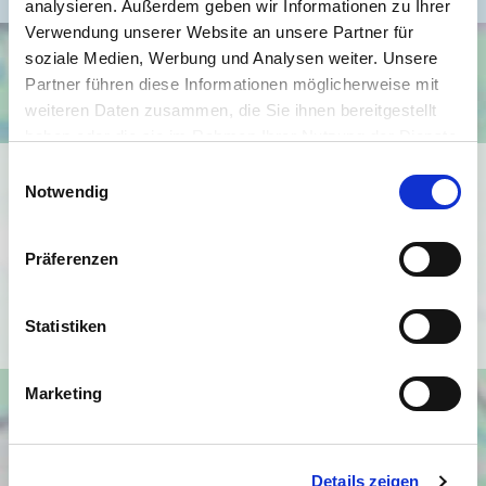
analysieren. Außerdem geben wir Informationen zu Ihrer
Verwendung unserer Website an unsere Partner für
soziale Medien, Werbung und Analysen weiter. Unsere
Partner führen diese Informationen möglicherweise mit
weiteren Daten zusammen, die Sie ihnen bereitgestellt
haben oder die sie im Rahmen Ihrer Nutzung der Dienste
gesammelt haben.
Einwilligungsauswahl
Ich bin damit einverstanden, dass mir Karten von Google
Notwendig
angezeigt werden. Es gelten die
Datenschutzbedingungen von Google
(
https://policies.google.com/privacy
).
Präferenzen
Ich bin einverstanden
Statistiken
Marketing
Details zeigen