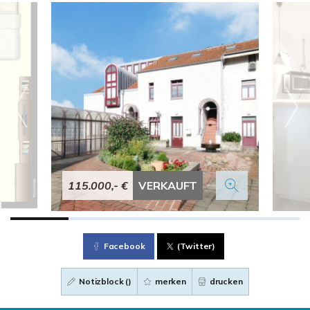
115.000,- €
VERKAUFT
Facebook
(Twitter)
Notizblock (
)
merken
drucken