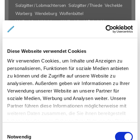
Salzgitter / Lobmachtersen
Salzgitter / Thiede
Vechelde
Warberg
Wendeburg
Wolfenbüttel
Wolfenbüttel / Halchter
Wolfenbüttel / Salzdahlum
Wolfsburg / Hattorf
Eigentumswohnungen Braunschweig
Eigentumswohnung
Diese Webseite verwendet Cookies
Braunschweig
Gewerbeimmobilien Braunschweig
Immo
Wir verwenden Cookies, um Inhalte und Anzeigen zu
Braunschweig
Mietangebote Braunschweig
Mietwohnungen
personalisieren, Funktionen für soziale Medien anbieten
Braunschweig
Mietwohnung Braunschweig
Wohnungen
zu können und die Zugriffe auf unsere Website zu
Braunschweig
Reihenhaus Braunschweig
Wohnung miete
analysieren. Außerdem geben wir Informationen zu Ihrer
Braunschweig
Wohnung suche Braunschweig
Wohnungssuche
Verwendung unserer Website an unsere Partner für
Braunschweig
Wohnungsanzeigen Braunschweig
Wohnung
soziale Medien, Werbung und Analysen weiter. Unsere
Braunschweig
Haus Braunschweig
Häuser Braunschweig
Partner führen diese Informationen möglicherweise mit
kaufen Braunschweig
mieten Braunschweig
Immobilie
weiteren Daten zusammen, die Sie ihnen bereitgestellt
Braunschweig
Immobilien Braunschweig
Hauskauf
haben oder die sie im Rahmen Ihrer Nutzung der Dienste
Braunschweig
Immobilienkauf Braunschweig
Einfamilienhaus
gesammelt haben.
Einwilligungsauswahl
Braunschweig
Einfamilienhäuser Braunschweig
Notwendig