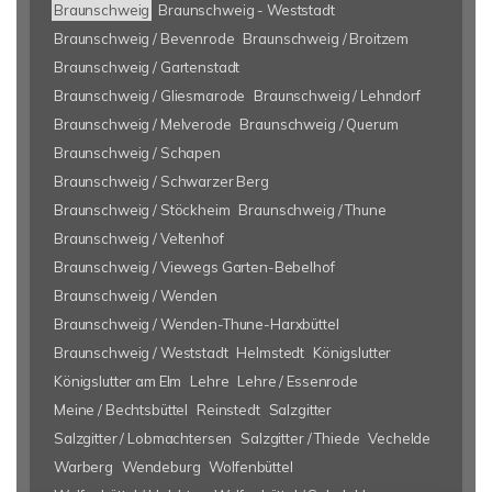
Braunschweig
Braunschweig - Weststadt
Braunschweig / Bevenrode
Braunschweig / Broitzem
Braunschweig / Gartenstadt
Braunschweig / Gliesmarode
Braunschweig / Lehndorf
Braunschweig / Melverode
Braunschweig / Querum
Braunschweig / Schapen
Braunschweig / Schwarzer Berg
Braunschweig / Stöckheim
Braunschweig / Thune
Braunschweig / Veltenhof
Braunschweig / Viewegs Garten-Bebelhof
Braunschweig / Wenden
Braunschweig / Wenden-Thune-Harxbüttel
Braunschweig / Weststadt
Helmstedt
Königslutter
Königslutter am Elm
Lehre
Lehre / Essenrode
Meine / Bechtsbüttel
Reinstedt
Salzgitter
Salzgitter / Lobmachtersen
Salzgitter / Thiede
Vechelde
Warberg
Wendeburg
Wolfenbüttel