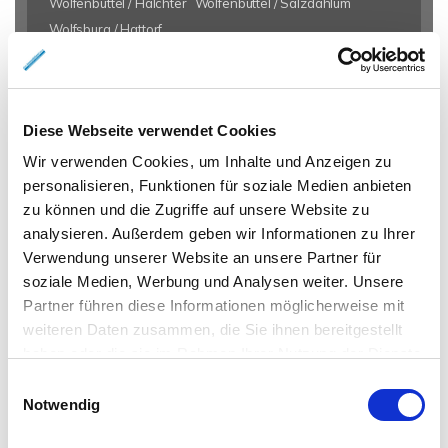
Wolfenbüttel / Halchter
Wolfenbüttel / Salzdahlum
Wolfsburg / Hattorf
Eigentumswohnungen Braunschweig
Eigentumswohnung
Braunschweig
Gewerbeimmobilien Braunschweig
Immo
Diese Webseite verwendet Cookies
Braunschweig
Mietangebote Braunschweig
Mietwohnungen
Braunschweig
Mietwohnung Braunschweig
Wohnungen
Wir verwenden Cookies, um Inhalte und Anzeigen zu
personalisieren, Funktionen für soziale Medien anbieten
Braunschweig
Reihenhaus Braunschweig
Wohnung miete
zu können und die Zugriffe auf unsere Website zu
Braunschweig
Wohnung suche Braunschweig
Wohnungssuche
analysieren. Außerdem geben wir Informationen zu Ihrer
Braunschweig
Wohnungsanzeigen Braunschweig
Wohnung
Verwendung unserer Website an unsere Partner für
Braunschweig
Haus Braunschweig
Häuser Braunschweig
soziale Medien, Werbung und Analysen weiter. Unsere
kaufen Braunschweig
mieten Braunschweig
Immobilie
Partner führen diese Informationen möglicherweise mit
Braunschweig
Immobilien Braunschweig
Hauskauf
weiteren Daten zusammen, die Sie ihnen bereitgestellt
Braunschweig
Immobilienkauf Braunschweig
Einfamilienhaus
haben oder die sie im Rahmen Ihrer Nutzung der Dienste
Braunschweig
Einfamilienhäuser Braunschweig
gesammelt haben.
Einwilligungsauswahl
Notwendig