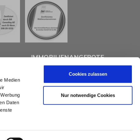
IMMOBILIENANGEBOTE
Cookies zulassen
Eigentumswohnungen
le Medien
Häuser zum Kauf
ir
Grundstücke
Mietangebote
, Werbung
Nur notwendige Cookies
Renditeobjekte
ren Daten
Gewerbeimmobilien
ienste