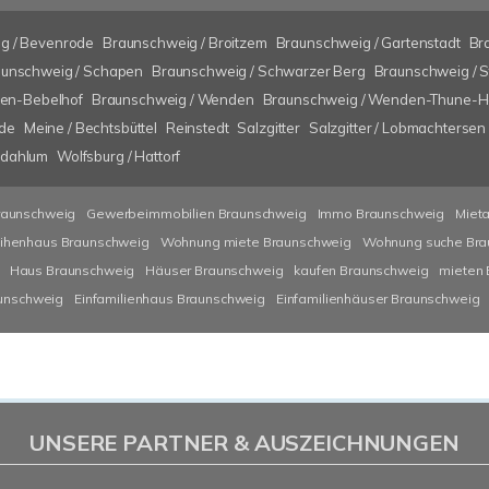
g / Bevenrode
Braunschweig / Broitzem
Braunschweig / Gartenstadt
Br
unschweig / Schapen
Braunschweig / Schwarzer Berg
Braunschweig / 
ten-Bebelhof
Braunschweig / Wenden
Braunschweig / Wenden-Thune-Ha
ode
Meine / Bechtsbüttel
Reinstedt
Salzgitter
Salzgitter / Lobmachtersen
lzdahlum
Wolfsburg / Hattorf
raunschweig
Gewerbeimmobilien Braunschweig
Immo Braunschweig
Miet
ihenhaus Braunschweig
Wohnung miete Braunschweig
Wohnung suche Bra
Haus Braunschweig
Häuser Braunschweig
kaufen Braunschweig
mieten
aunschweig
Einfamilienhaus Braunschweig
Einfamilienhäuser Braunschweig
UNSERE PARTNER & AUSZEICHNUNGEN