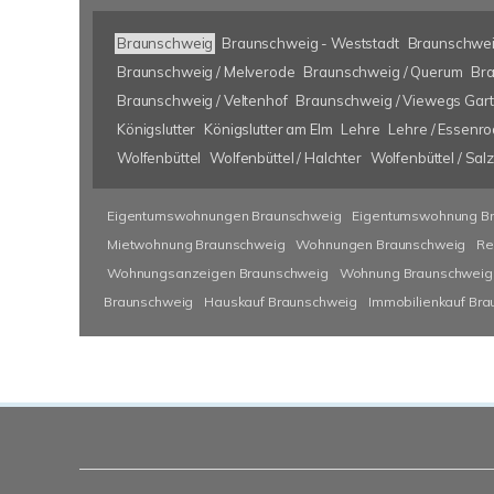
Braunschweig
Braunschweig - Weststadt
Braunschwei
Braunschweig / Melverode
Braunschweig / Querum
Bra
Braunschweig / Veltenhof
Braunschweig / Viewegs Gar
Königslutter
Königslutter am Elm
Lehre
Lehre / Essenr
Wolfenbüttel
Wolfenbüttel / Halchter
Wolfenbüttel / Sa
Eigentumswohnungen Braunschweig
Eigentumswohnung B
Mietwohnung Braunschweig
Wohnungen Braunschweig
Re
Wohnungsanzeigen Braunschweig
Wohnung Braunschweig
Braunschweig
Hauskauf Braunschweig
Immobilienkauf Br