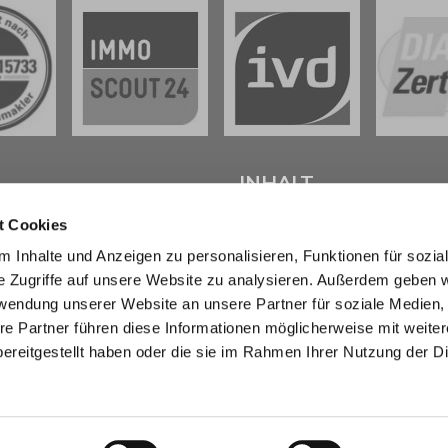
L
INHALT
t Cookies
tenter
Immobilienmakler in
Start
 Inhalte und Anzeigen zu personalisieren, Funktionen für sozia
weig
stehen wir Ihnen beim
Verkaufen
e Zugriffe auf unsere Website zu analysieren. Außerdem geben w
d bei der Vermietung Ihrer
Kaufen
ur Seite.
Marktberichte
rwendung unserer Website an unsere Partner für soziale Medien
Erbimmobilien
re Partner führen diese Informationen möglicherweise mit weite
sendem Fachwissen und lokaler
Wissen
ereitgestellt haben oder die sie im Rahmen Ihrer Nutzung der D
beraten wir Sie in allen Fragen
Über uns
r Haus oder Ihre Wohnung in
Kontakt
eig und Umgebung . Sprechen
- wir sind für Sie da.