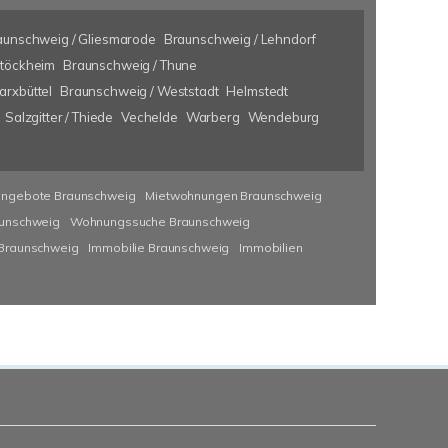
aunschweig / Gliesmarode
Braunschweig / Lehndorf
Stöckheim
Braunschweig / Thune
rxbüttel
Braunschweig / Weststadt
Helmstedt
Salzgitter / Thiede
Vechelde
Warberg
Wendeburg
angebote Braunschweig
Mietwohnungen Braunschweig
unschweig
Wohnungssuche Braunschweig
 Braunschweig
Immobilie Braunschweig
Immobilien