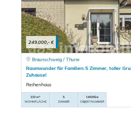
249.000,- €
Braunschweig / Thune
Raumwunder für Familien: 5 Zimmer, toller Gru
Zuhause!
Reihenhaus
133 m²
5
140382a
WOHNFLÄCHE
ZIMMER
OBJEKTNUMMER