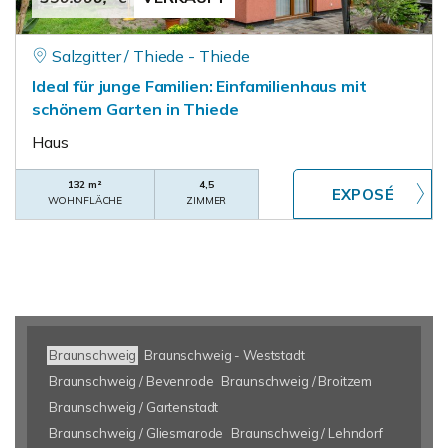
Salzgitter / Thiede - Thiede
Ideal für junge Familien: Einfamilienhaus mit
schönem Garten in Thiede
Haus
132 m²
4,5
WOHNFLÄCHE
ZIMMER
Braunschweig
Braunschweig - Weststadt
Braunschweig / Bevenrode
Braunschweig / Broitzem
Braunschweig / Gartenstadt
Braunschweig / Gliesmarode
Braunschweig / Lehndorf