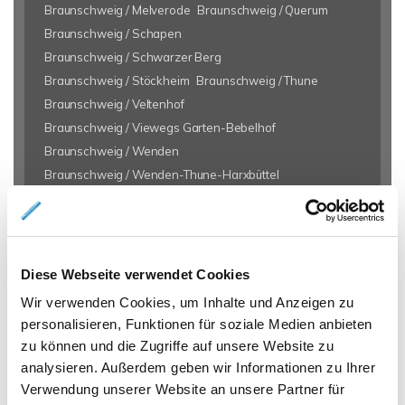
Braunschweig / Melverode
Braunschweig / Querum
Braunschweig / Schapen
Braunschweig / Schwarzer Berg
Braunschweig / Stöckheim
Braunschweig / Thune
Braunschweig / Veltenhof
Braunschweig / Viewegs Garten-Bebelhof
Braunschweig / Wenden
Braunschweig / Wenden-Thune-Harxbüttel
Braunschweig / Weststadt
Helmstedt
Königslutter
Königslutter am Elm
Lehre
Lehre / Essenrode
Meine / Bechtsbüttel
Reinstedt
Salzgitter
Salzgitter / Lobmachtersen
Salzgitter / Thiede
Vechelde
Diese Webseite verwendet Cookies
Warberg
Wendeburg
Wolfenbüttel
Wir verwenden Cookies, um Inhalte und Anzeigen zu
Wolfenbüttel / Halchter
Wolfenbüttel / Salzdahlum
personalisieren, Funktionen für soziale Medien anbieten
Wolfsburg / Hattorf
zu können und die Zugriffe auf unsere Website zu
analysieren. Außerdem geben wir Informationen zu Ihrer
Eigentumswohnungen Braunschweig
Eigentumswohnung
Verwendung unserer Website an unsere Partner für