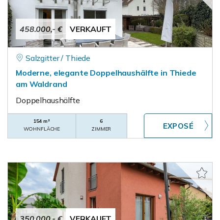
458.000,- €
VERKAUFT
Salzgitter / Thiede
Moderne, elegante Doppelhaushälfte in Thiede
am Waldrand
Doppelhaushälfte
154 m²
6
WOHNFLÄCHE
ZIMMER
350.000,- €
VERKAUFT