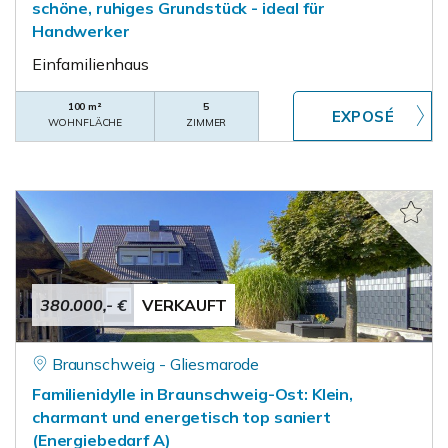
schöne, ruhiges Grundstück - ideal für
Handwerker
Einfamilienhaus
100 m²
5
WOHNFLÄCHE
ZIMMER
380.000,- €
VERKAUFT
Braunschweig - Gliesmarode
Familienidylle in Braunschweig-Ost: Klein,
charmant und energetisch top saniert
(Energiebedarf A)