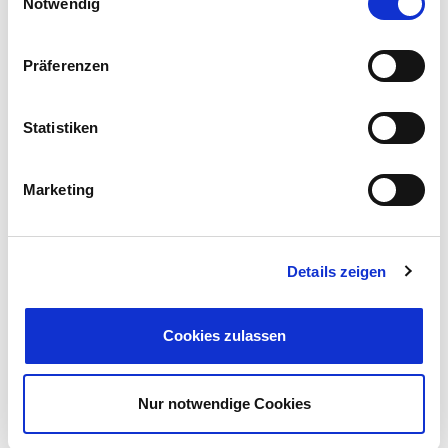
Notwendig
Präferenzen
345.000,- €
VERKAUFT
Statistiken
Braunschweig - Volkmarode
Kettenhaus mit 5 Zimmern u. Garage in
Marketing
Braunschweig -Volkmarode
Doppelhaushälfte
Details zeigen
124 m²
5
WOHNFLÄCHE
ZIMMER
Cookies zulassen
Nur notwendige Cookies