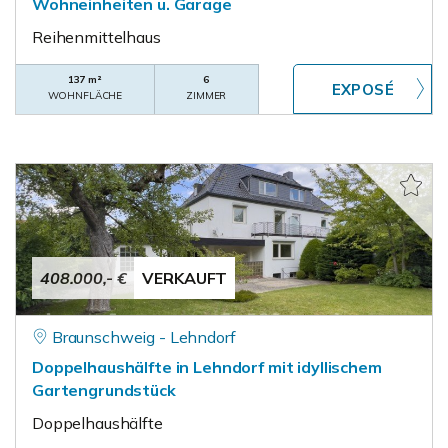
Wohneinheiten u. Garage
Reihenmittelhaus
137 m²
6
WOHNFLÄCHE
ZIMMER
408.000,- €
VERKAUFT
Braunschweig - Lehndorf
Doppelhaushälfte in Lehndorf mit idyllischem
Gartengrundstück
Doppelhaushälfte