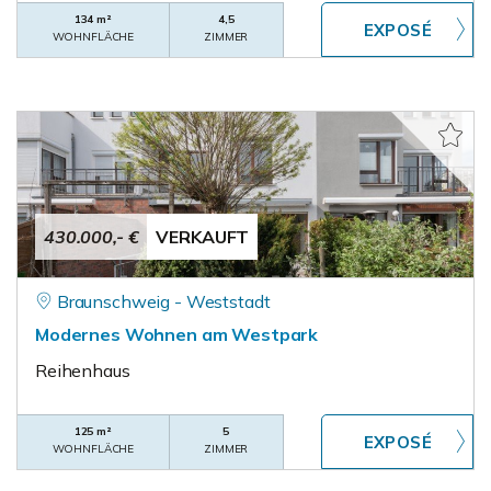
134 m²
4,5
WOHNFLÄCHE
ZIMMER
430.000,- €
VERKAUFT
Braunschweig - Weststadt
Modernes Wohnen am Westpark
Reihenhaus
125 m²
5
WOHNFLÄCHE
ZIMMER