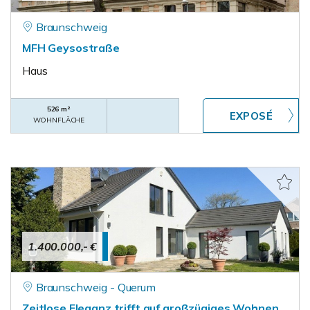
Braunschweig
MFH Geysostraße
Haus
526 m²
WOHNFLÄCHE
1.400.000,- €
Braunschweig - Querum
Zeitlose Eleganz trifft auf großzügiges Wohnen