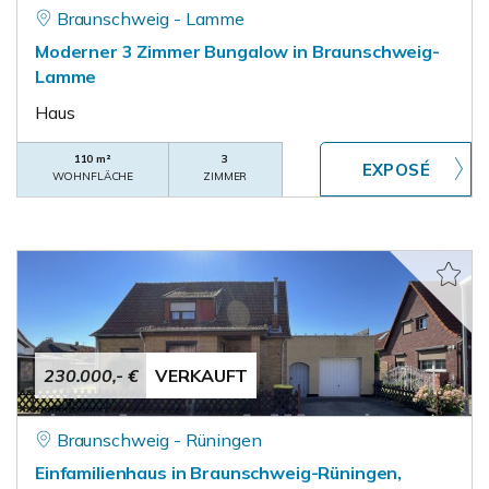
Braunschweig - Lamme
Moderner 3 Zimmer Bungalow in Braunschweig-
Lamme
Haus
110 m²
3
WOHNFLÄCHE
ZIMMER
230.000,- €
VERKAUFT
Braunschweig - Rüningen
Einfamilienhaus in Braunschweig-Rüningen,