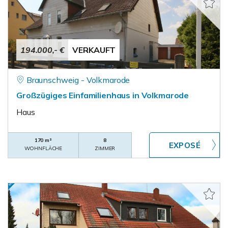
194.000,- €
VERKAUFT
Braunschweig - Volkmarode
Großzügiges Einfamilienhaus in Volkmarode
Haus
170 m²
8
WOHNFLÄCHE
ZIMMER