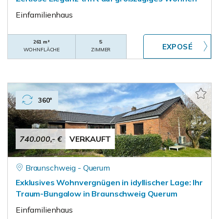
Einfamilienhaus
261 m²
5
WOHNFLÄCHE
ZIMMER
360°
740.000,- €
VERKAUFT
Braunschweig - Querum
Exklusives Wohnvergnügen in idyllischer Lage: Ihr
Traum-Bungalow in Braunschweig Querum
Einfamilienhaus