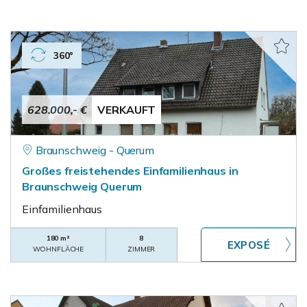
360°
628.000,- €
VERKAUFT
Braunschweig - Querum
Großes freistehendes Einfamilienhaus in
Braunschweig Querum
Einfamilienhaus
180 m²
8
WOHNFLÄCHE
ZIMMER