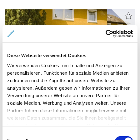
315.000,- €
VERKAUFT
Diese Webseite verwendet Cookies
Braunschweig - Heidberg
Wir verwenden Cookies, um Inhalte und Anzeigen zu
Sehr gepflegtes Reihenhaus mit Garage im
personalisieren, Funktionen für soziale Medien anbieten
Heidberg
zu können und die Zugriffe auf unsere Website zu
analysieren. Außerdem geben wir Informationen zu Ihrer
Reihenhaus
Verwendung unserer Website an unsere Partner für
soziale Medien, Werbung und Analysen weiter. Unsere
125 m²
5
WOHNFLÄCHE
ZIMMER
Partner führen diese Informationen möglicherweise mit
weiteren Daten zusammen, die Sie ihnen bereitgestellt
haben oder die sie im Rahmen Ihrer Nutzung der Dienste
gesammelt haben.
Einwilligungsauswahl