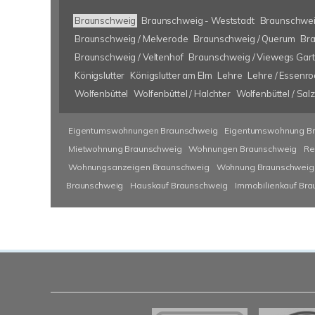
Braunschweig
Braunschweig - Weststadt
Braunschwei
Braunschweig / Melverode
Braunschweig / Querum
Bra
Braunschweig / Veltenhof
Braunschweig / Viewegs Gar
Königslutter
Königslutter am Elm
Lehre
Lehre / Essenr
Wolfenbüttel
Wolfenbüttel / Halchter
Wolfenbüttel / Sa
Eigentumswohnungen Braunschweig
Eigentumswohnung B
Mietwohnung Braunschweig
Wohnungen Braunschweig
Re
Wohnungsanzeigen Braunschweig
Wohnung Braunschweig
Braunschweig
Hauskauf Braunschweig
Immobilienkauf Br