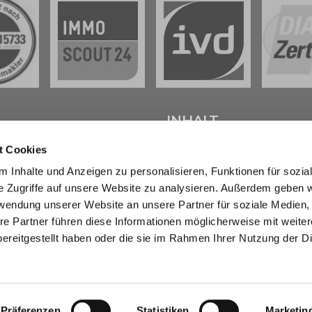
L
INHALT
t Cookies
tenter
Immobilienmakler in
Start
 Inhalte und Anzeigen zu personalisieren, Funktionen für sozia
weig
stehen wir Ihnen beim
Verkaufen
e Zugriffe auf unsere Website zu analysieren. Außerdem geben w
d bei der Vermietung Ihrer
Kaufen
ur Seite.
Marktberichte
rwendung unserer Website an unsere Partner für soziale Medien
Erbimmobilien
re Partner führen diese Informationen möglicherweise mit weite
sendem Fachwissen und lokaler
Wissen
ereitgestellt haben oder die sie im Rahmen Ihrer Nutzung der D
beraten wir Sie in allen Fragen
Über uns
r Haus oder Ihre Wohnung in
Kontakt
eig und Umgebung . Sprechen
- wir sind für Sie da.
Präferenzen
Statistiken
Marketin