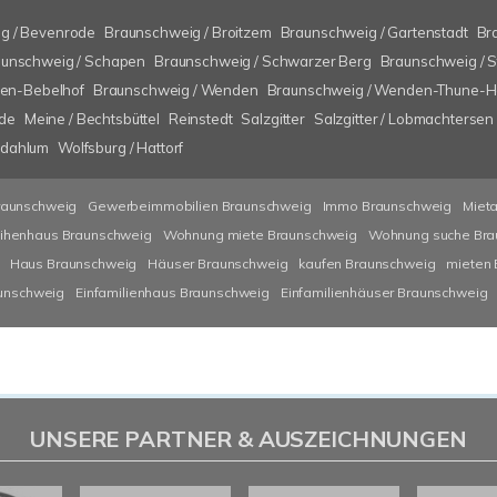
g / Bevenrode
Braunschweig / Broitzem
Braunschweig / Gartenstadt
Br
unschweig / Schapen
Braunschweig / Schwarzer Berg
Braunschweig / 
ten-Bebelhof
Braunschweig / Wenden
Braunschweig / Wenden-Thune-Ha
ode
Meine / Bechtsbüttel
Reinstedt
Salzgitter
Salzgitter / Lobmachtersen
lzdahlum
Wolfsburg / Hattorf
raunschweig
Gewerbeimmobilien Braunschweig
Immo Braunschweig
Miet
ihenhaus Braunschweig
Wohnung miete Braunschweig
Wohnung suche Bra
Haus Braunschweig
Häuser Braunschweig
kaufen Braunschweig
mieten
aunschweig
Einfamilienhaus Braunschweig
Einfamilienhäuser Braunschweig
UNSERE PARTNER & AUSZEICHNUNGEN