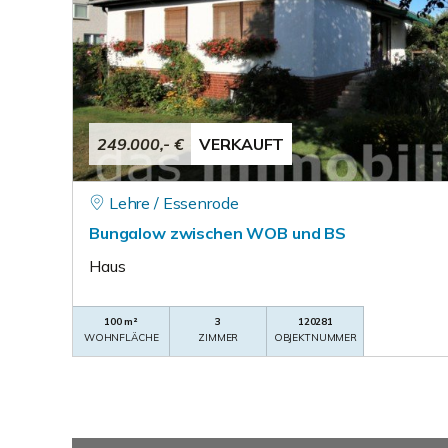
249.000,- €
VERKAUFT
Lehre / Essenrode
Bungalow zwischen WOB und BS
Haus
100 m²
3
120281
WOHNFLÄCHE
ZIMMER
OBJEKTNUMMER