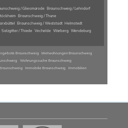
aunschweig / Gliesmarode
Braunschweig / Lehndorf
Stöckheim
Braunschweig / Thune
rxbüttel
Braunschweig / Weststadt
Helmstedt
Salzgitter / Thiede
Vechelde
Warberg
Wendeburg
angebote Braunschweig
Mietwohnungen Braunschweig
unschweig
Wohnungssuche Braunschweig
 Braunschweig
Immobilie Braunschweig
Immobilien