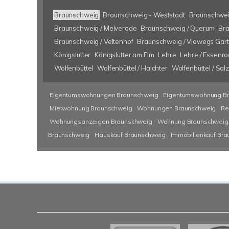
Braunschweig
Braunschweig - Weststadt
Braunschwei
Braunschweig / Melverode
Braunschweig / Querum
Bra
Braunschweig / Veltenhof
Braunschweig / Viewegs Gar
Königslutter
Königslutter am Elm
Lehre
Lehre / Essenr
Wolfenbüttel
Wolfenbüttel / Halchter
Wolfenbüttel / Sa
Eigentumswohnungen Braunschweig
Eigentumswohnung B
Mietwohnung Braunschweig
Wohnungen Braunschweig
Re
Wohnungsanzeigen Braunschweig
Wohnung Braunschweig
Braunschweig
Hauskauf Braunschweig
Immobilienkauf Br