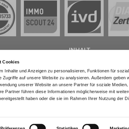
L
INHALT
t Cookies
tenter
Immobilienmakler in
Start
 Inhalte und Anzeigen zu personalisieren, Funktionen für sozia
weig
stehen wir Ihnen beim
Verkaufen
e Zugriffe auf unsere Website zu analysieren. Außerdem geben w
d bei der Vermietung Ihrer
Kaufen
ur Seite.
Marktberichte
rwendung unserer Website an unsere Partner für soziale Medien
Erbimmobilien
re Partner führen diese Informationen möglicherweise mit weite
sendem Fachwissen und lokaler
Wissen
ereitgestellt haben oder die sie im Rahmen Ihrer Nutzung der D
beraten wir Sie in allen Fragen
Über uns
r Haus oder Ihre Wohnung in
Kontakt
eig und Umgebung . Sprechen
- wir sind für Sie da.
Präferenzen
Statistiken
Marketin