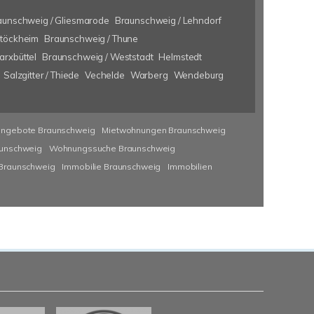
aunschweig / Gliesmarode
Braunschweig / Lehndorf
Stöckheim
Braunschweig / Thune
rxbüttel
Braunschweig / Weststadt
Helmstedt
Salzgitter / Thiede
Vechelde
Warberg
Wendeburg
angebote Braunschweig
Mietwohnungen Braunschweig
unschweig
Wohnungssuche Braunschweig
 Braunschweig
Immobilie Braunschweig
Immobilien