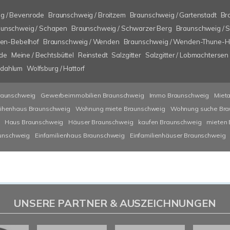
g / Bevenrode
Braunschweig / Broitzem
Braunschweig / Gartenstadt
Br
unschweig / Schapen
Braunschweig / Schwarzer Berg
Braunschweig / 
ten-Bebelhof
Braunschweig / Wenden
Braunschweig / Wenden-Thune-Ha
ode
Meine / Bechtsbüttel
Reinstedt
Salzgitter
Salzgitter / Lobmachtersen
lzdahlum
Wolfsburg / Hattorf
raunschweig
Gewerbeimmobilien Braunschweig
Immo Braunschweig
Miet
ihenhaus Braunschweig
Wohnung miete Braunschweig
Wohnung suche Bra
Haus Braunschweig
Häuser Braunschweig
kaufen Braunschweig
mieten
aunschweig
Einfamilienhaus Braunschweig
Einfamilienhäuser Braunschweig
UNSERE PARTNER & AUSZEICHNUNGEN