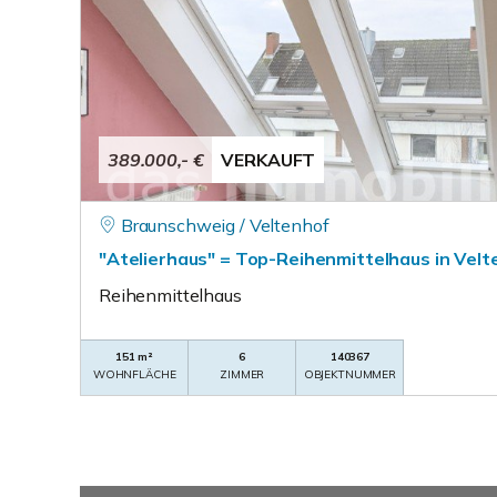
389.000,- €
VERKAUFT
Braunschweig / Veltenhof
"Atelierhaus" = Top-Reihenmittelhaus in Velt
Reihenmittelhaus
151 m²
6
140367
WOHNFLÄCHE
ZIMMER
OBJEKTNUMMER